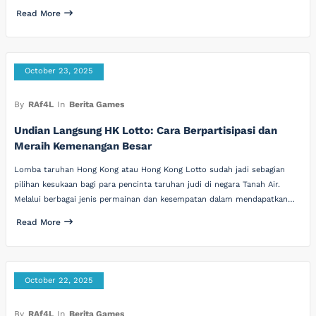
Read More
October 23, 2025
By
RAf4L
In
Berita Games
Undian Langsung HK Lotto: Cara Berpartisipasi dan
Meraih Kemenangan Besar
Lomba taruhan Hong Kong atau Hong Kong Lotto sudah jadi sebagian
pilihan kesukaan bagi para pencinta taruhan judi di negara Tanah Air.
Melalui berbagai jenis permainan dan kesempatan dalam mendapatkan…
Read More
October 22, 2025
By
RAf4L
In
Berita Games