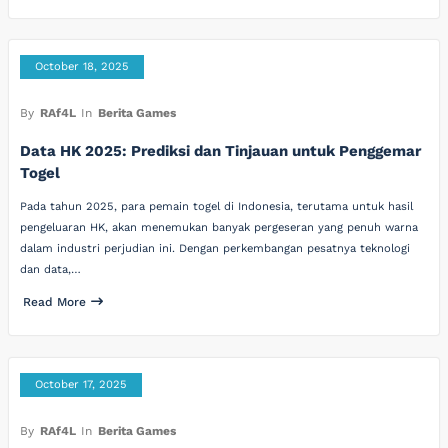
October 18, 2025
By
RAf4L
In
Berita Games
Data HK 2025: Prediksi dan Tinjauan untuk Penggemar
Togel
Pada tahun 2025, para pemain togel di Indonesia, terutama untuk hasil
pengeluaran HK, akan menemukan banyak pergeseran yang penuh warna
dalam industri perjudian ini. Dengan perkembangan pesatnya teknologi
dan data,…
Read More
October 17, 2025
By
RAf4L
In
Berita Games