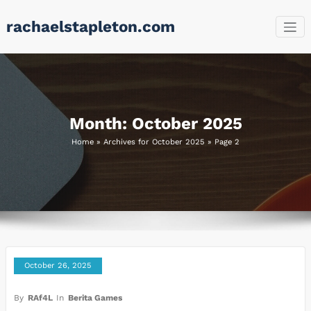
Skip
rachaelstapleton.com
to
content
Month:
October 2025
Home
»
Archives for October 2025
»
Page 2
October 26, 2025
By
RAf4L
In
Berita Games