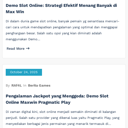
Demo Slot Online: Strategi Efektif Menang Banyak di
Max Win
Di dalam dunia game slot online, banyak pemain yg senantiasa mencari-
cari cara untuk mendapatkan pengalaman yang optimal dan menggapai
penghargaan besar. Salah satu opsi yang kian diminati adalah
menggunakan Demo…
Read More
October 24, 2025
By
RAf4L
In
Berita Games
Pengalaman Jackpot yang Menggoda: Demo Slot
Online Maxwin Pragmatic Play
Di zaman digital kini, slot online menjadi semakin diminati di kalangan
penjudi. Salah satu provider yang dikenal luas yaitu Pragmatic Play, yang
menyediakan berbagai jenis permainan yang menarik termasuk di…