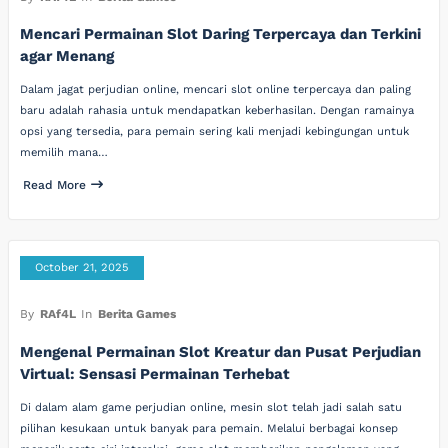
Mencari Permainan Slot Daring Terpercaya dan Terkini
agar Menang
Dalam jagat perjudian online, mencari slot online terpercaya dan paling
baru adalah rahasia untuk mendapatkan keberhasilan. Dengan ramainya
opsi yang tersedia, para pemain sering kali menjadi kebingungan untuk
memilih mana…
Read More
October 21, 2025
By
RAf4L
In
Berita Games
Mengenal Permainan Slot Kreatur dan Pusat Perjudian
Virtual: Sensasi Permainan Terhebat
Di dalam alam game perjudian online, mesin slot telah jadi salah satu
pilihan kesukaan untuk banyak para pemain. Melalui berbagai konsep