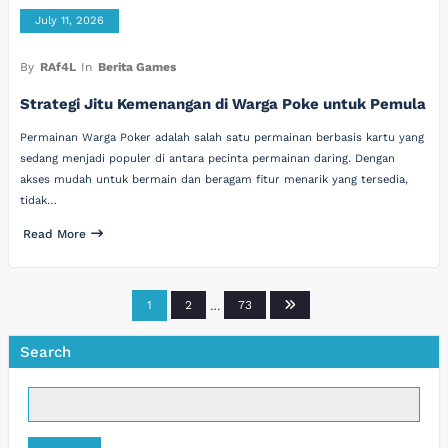
July 11, 2026
By
RAf4L
In
Berita Games
Strategi Jitu Kemenangan di Warga Poke untuk Pemula
Permainan Warga Poker adalah salah satu permainan berbasis kartu yang
sedang menjadi populer di antara pecinta permainan daring. Dengan
akses mudah untuk bermain dan beragam fitur menarik yang tersedia,
tidak…
Read More
Posts
1
2
…
73
pagination
Search