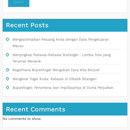
Search
Recent Posts
Mengoptimalkan Peluang Anda dengan Data Pengeluaran
Macau
Menyingkap Rahasia-Rahasia Walitogel : Lomba Toto yang
Teramat Menarik
Bagaimana Bupatitogel Mengubah Cara Kita Berjudi
Mengenal Togel Kuda: Rahasia di Dibalik Bilangan
Bupatitogel: Fenomena dan Implikasinya di Dunia Perjudian
Recent Comments
No comments to show.