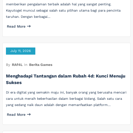
memberikan pengalaman terbaik adalah hal yang sangat penting.
Kayutogel muncul sebagai salah satu pilihan utama bagi para pencinta
taruhan. Dengan berbagai…
Read More
July 11, 2026
By
RAf4L
In
Berita Games
Menghadapi Tantangan dalam Rubah 4d: Kunci Menuju
Sukses
Di era digital yang semakin maju ini, banyak orang yang berusaha mencari
cara untuk meraih keberhasilan dalam berbagai bidang. Salah satu cara
yang sedang naik daun adalah dengan memanfaatkan platform…
Read More