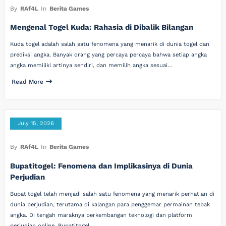
By
RAf4L
In
Berita Games
Mengenal Togel Kuda: Rahasia di Dibalik Bilangan
Kuda togel adalah salah satu fenomena yang menarik di dunia togel dan
prediksi angka. Banyak orang yang percaya percaya bahwa setiap angka
angka memiliki artinya sendiri, dan memilih angka sesuai…
Read More
July 15, 2026
By
RAf4L
In
Berita Games
Bupatitogel: Fenomena dan Implikasinya di Dunia
Perjudian
Bupatitogel telah menjadi salah satu fenomena yang menarik perhatian di
dunia perjudian, terutama di kalangan para penggemar permainan tebak
angka. Di tengah maraknya perkembangan teknologi dan platform
perjudian online, Bupatitogel…