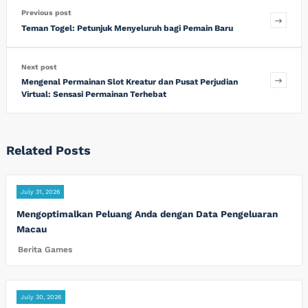
Previous post
Teman Togel: Petunjuk Menyeluruh bagi Pemain Baru
Next post
Mengenal Permainan Slot Kreatur dan Pusat Perjudian
Virtual: Sensasi Permainan Terhebat
Related Posts
July 31, 2026
Mengoptimalkan Peluang Anda dengan Data Pengeluaran
Macau
Berita Games
July 30, 2026