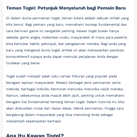
Teman Togel: Petunjuk Menyeluruh bagi Pemain Baru
Di dalam dunia permainan togel, teman lotere adalah sebuah istilah yang
kita temui. Bagi pemain yang baru, memahami konsep fundamental dan
cara bermain game ini sangatlah penting. Kawan togel bukan hanya
sekadar game angka, melainkan suatu masyarakat di mana para peserta
bisa bertukar taktik, petunjuk, dan pengalaman mereka. Bagi anda yang
baru yang mengenal dunia togel, artikel ini akan menawarkan panduan
komprehensif supaya anda dapat memulai perjalanan Anda dengan
tindakan yang benar.
Togel sudah menjadi salah satu variasi hiburan yang populer pada
beragam lapisan masyarakat. Melalui berbagai jenis permainan serta
metode, berbagai individu berminat mencoba mencoba nasib mereka.
Namun, sebelumnya anda masuk lebih jauh, penting untuk memahami
beragam hal fundamental tentang teman togel. Dalam tutorial ini, kita
akan diskusikan mulai dari dasar-dasar, teknik permainan, hingga cara
bergabung dalam masyarakat yang bisa menolong Anda sebagai
menambah kesempatan berhasil.
Apa itu Kawan Togel?