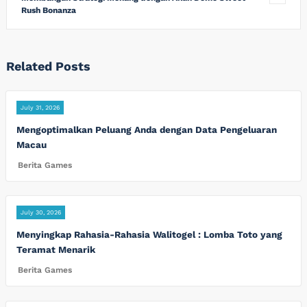
Rush Bonanza
Related Posts
July 31, 2026
Mengoptimalkan Peluang Anda dengan Data Pengeluaran
Macau
Berita Games
July 30, 2026
Menyingkap Rahasia-Rahasia Walitogel : Lomba Toto yang
Teramat Menarik
Berita Games