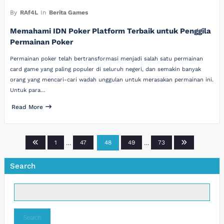
By
RAf4L
In
Berita Games
Memahami IDN Poker Platform Terbaik untuk Penggila
Permainan Poker
Permainan poker telah bertransformasi menjadi salah satu permainan
card game yang paling populer di seluruh negeri, dan semakin banyak
orang yang mencari-cari wadah unggulan untuk merasakan permainan ini.
Untuk para…
Read More
Posts
1
…
47
48
49
…
73
pagination
Search
Search