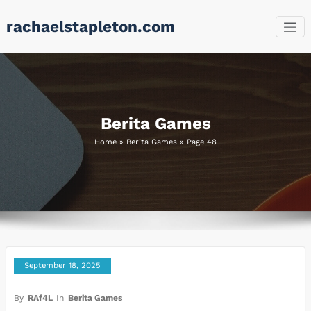
Skip
rachaelstapleton.com
to
content
Berita Games
Home
»
Berita Games
»
Page 48
September 18, 2025
By
RAf4L
In
Berita Games