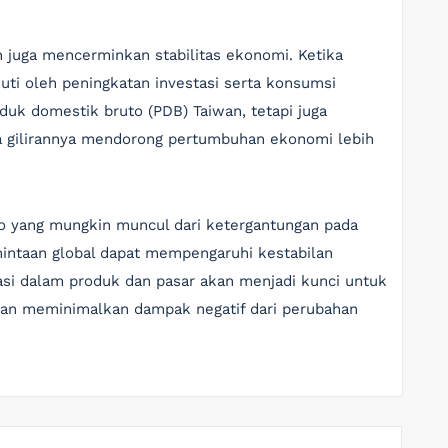
an juga mencerminkan stabilitas ekonomi. Ketika
kuti oleh peningkatan investasi serta konsumsi
duk domestik bruto (PDB) Taiwan, tetapi juga
da gilirannya mendorong pertumbuhan ekonomi lebih
o yang mungkin muncul dari ketergantungan pada
mintaan global dapat mempengaruhi kestabilan
kasi dalam produk dan pasar akan menjadi kunci untuk
an meminimalkan dampak negatif dari perubahan