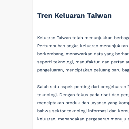
Tren Keluaran Taiwan
Keluaran Taiwan telah menunjukkan berbaga
Pertumbuhan angka keluaran menunjukkan 
berkembang, menawarkan data yang berharga
seperti teknologi, manufaktur, dan pertania
pengeluaran, menciptakan peluang baru ba
Salah satu aspek penting dari pengeluaran
teknologi. Dengan fokus pada riset dan pe
menciptakan produk dan layanan yang kompe
bahwa sektor teknologi informasi dan komu
keluaran, menandakan pergeseran menuju 