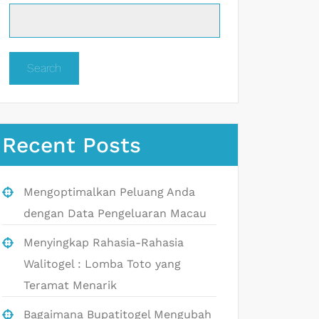
Search
Recent Posts
Mengoptimalkan Peluang Anda
dengan Data Pengeluaran Macau
Menyingkap Rahasia-Rahasia
Walitogel : Lomba Toto yang
Teramat Menarik
Bagaimana Bupatitogel Mengubah