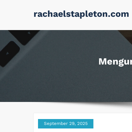
Skip
rachaelstapleton.com
to
content
Mengun
September 29, 2025