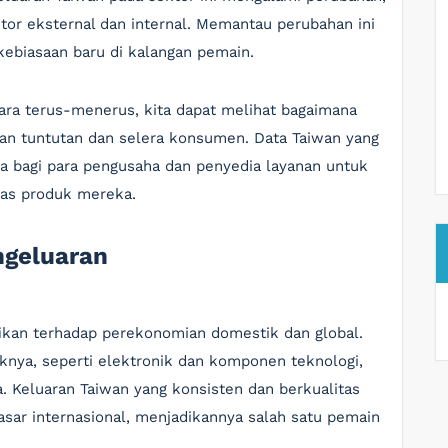
tor eksternal dan internal. Memantau perubahan ini
kebiasaan baru di kalangan pemain.
ra terus-menerus, kita dapat melihat bagaimana
gan tuntutan dan selera konsumen. Data Taiwan yang
 bagi para pengusaha dan penyedia layanan untuk
tas produk mereka.
ngeluaran
ikan terhadap perekonomian domestik dan global.
nya, seperti elektronik dan komponen teknologi,
. Keluaran Taiwan yang konsisten dan berkualitas
pasar internasional, menjadikannya salah satu pemain