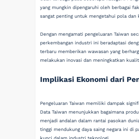
yang mungkin dipengaruhi oleh berbagai fak
sangat penting untuk mengetahui pola dan 
Dengan mengamati pengeluaran Taiwan seca
perkembangan industri ini beradaptasi den
terbaru memberikan wawasan yang berharga
melakukan inovasi dan meningkatkan kuali
Implikasi Ekonomi dari Pe
Pengeluaran Taiwan memiliki dampak signif
Data Taiwan menunjukkan bagaimana produk
menjadi andalan dalam rantai pasokan dunia
tinggi mendukung daya saing negara ini di 
kunci dalam industri teknologi.