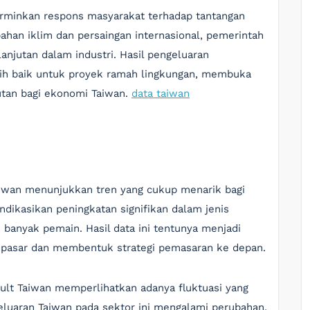
cerminkan respons masyarakat terhadap tantangan
ahan iklim dan persaingan internasional, pemerintah
njutan dalam industri. Hasil pengeluaran
ih baik untuk proyek ramah lingkungan, membuka
jutan bagi ekonomi Taiwan.
data taiwan
aiwan menunjukkan tren yang cukup menarik bagi
dikasikan peningkatan signifikan dalam jenis
 banyak pemain. Hasil data ini tentunya menjadi
 pasar dan membentuk strategi pemasaran ke depan.
esult Taiwan memperlihatkan adanya fluktuasi yang
eluaran Taiwan pada sektor ini mengalami perubahan,