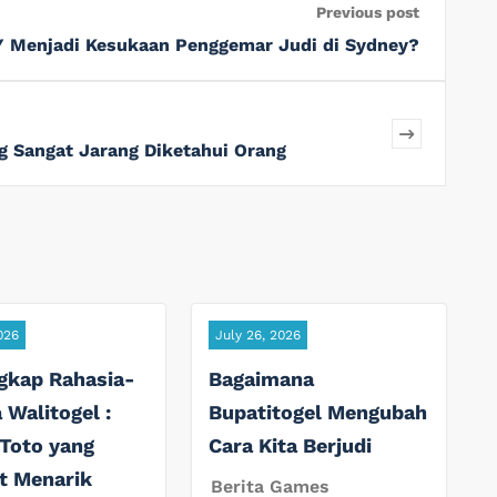
Previous post
Y Menjadi Kesukaan Penggemar Judi di Sydney?
ng Sangat Jarang Diketahui Orang
026
July 26, 2026
gkap Rahasia-
Bagaimana
 Walitogel :
Bupatitogel Mengubah
Toto yang
Cara Kita Berjudi
t Menarik
Berita Games