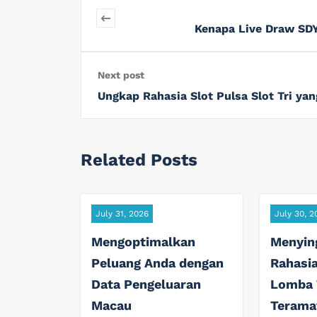
Kenapa Live Draw SD
Next post
Ungkap Rahasia Slot Pulsa Slot Tri ya
Related Posts
July 31, 2026
July 30, 2
Mengoptimalkan
Menyin
Peluang Anda dengan
Rahasia
Data Pengeluaran
Lomba 
Macau
Terama