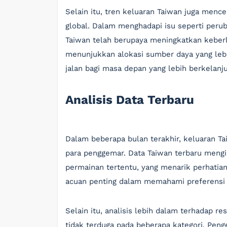
Selain itu, tren keluaran Taiwan juga men
global. Dalam menghadapi isu seperti perub
Taiwan telah berupaya meningkatkan keberla
menunjukkan alokasi sumber daya yang leb
jalan bagi masa depan yang lebih berkelan
Analisis Data Terbaru
Dalam beberapa bulan terakhir, keluaran T
para penggemar. Data Taiwan terbaru mengin
permainan tertentu, yang menarik perhatian
acuan penting dalam memahami preferensi
Selain itu, analisis lebih dalam terhadap r
tidak terduga pada beberapa kategori. Peng