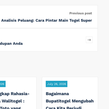
Previous post
Analisis Peluang: Cara Pintar Main Togel Super
idupan Anda
026
July 26, 2026
gkap Rahasia-
Bagaimana
 Walitogel :
Bupatitogel Mengubah
Toto yang
Cara Kita Berjudi