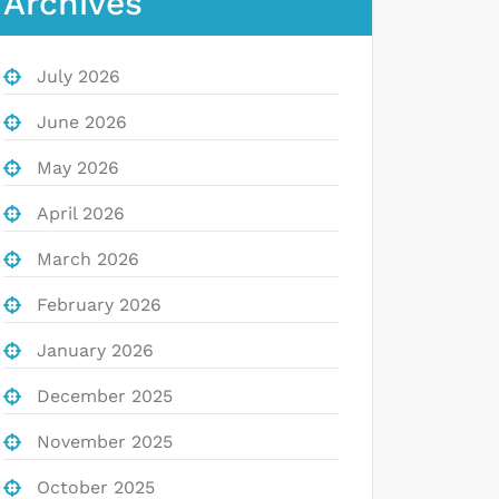
Archives
July 2026
June 2026
May 2026
April 2026
March 2026
February 2026
January 2026
December 2025
November 2025
October 2025