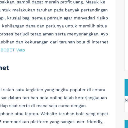
pakkan, sambil dapat meraih profit uang. Masuk ke
ntuk melakukan taruhan pada banyak pertandingan
api, krusial bagi semua pemain agar menyadari risiko
n kehilangan dana dan perlunya untuk memilih situs
 proses berjudi tetap aman serta menyenangkan. Ayo
lebihan dan kekurangan dari taruhan bola di internet
SBOBET Wap
net
i salah satu kegiatan yang begitu populer di antara
sar dalam taruhan bola online ialah keterjangkauan
N
etiap saat serta di mana saja cuma dengan
phone atau laptop. Website taruhan bola yang dapat
 memberikan platform yang sangat user-friendly,