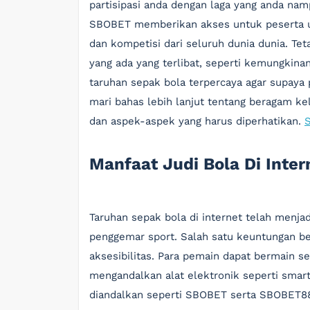
partisipasi anda dengan laga yang anda nam
SBOBET memberikan akses untuk peserta u
dan kompetisi dari seluruh dunia dunia. Tet
yang ada yang terlibat, seperti kemungkina
taruhan sepak bola terpercaya agar supaya
mari bahas lebih lanjut tentang beragam ke
dan aspek-aspek yang harus diperhatikan.
Manfaat Judi Bola Di Inter
Taruhan sepak bola di internet telah menjad
penggemar sport. Salah satu keuntungan be
aksesibilitas. Para pemain dapat bermain s
mengandalkan alat elektronik seperti smart
diandalkan seperti SBOBET serta SBOBET88