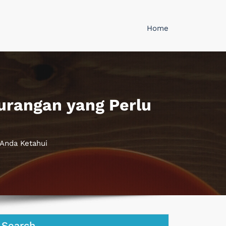
Home
urangan yang Perlu
 Anda Ketahui
Search