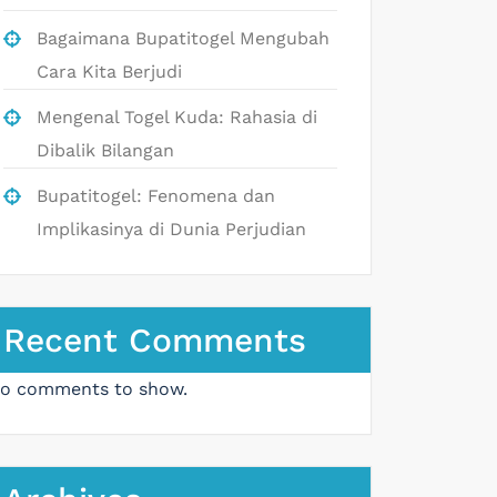
Bagaimana Bupatitogel Mengubah
Cara Kita Berjudi
Mengenal Togel Kuda: Rahasia di
Dibalik Bilangan
Bupatitogel: Fenomena dan
Implikasinya di Dunia Perjudian
Recent Comments
o comments to show.