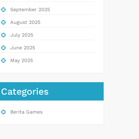
September 2025
August 2025
July 2025
June 2025
May 2025
Categories
Berita Games