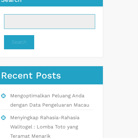
Search
Recent Posts
Mengoptimalkan Peluang Anda
dengan Data Pengeluaran Macau
Menyingkap Rahasia-Rahasia
Walitogel : Lomba Toto yang
Teramat Menarik