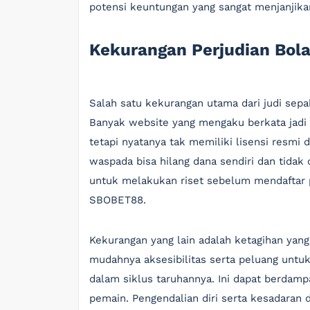
potensi keuntungan yang sangat menjanjika
Kekurangan Perjudian Bola
Salah satu kekurangan utama dari judi sepa
Banyak website yang mengaku berkata jadi s
tetapi nyatanya tak memiliki lisensi resmi
waspada bisa hilang dana sendiri dan tida
untuk melakukan riset sebelum mendafta
SBOBET88.
Kekurangan yang lain adalah ketagihan yang 
mudahnya aksesibilitas serta peluang untuk
dalam siklus taruhannya. Ini dapat berdamp
pemain. Pengendalian diri serta kesadaran 