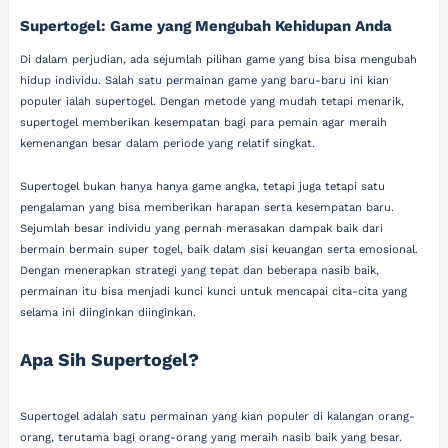
Supertogel: Game yang Mengubah Kehidupan Anda
Di dalam perjudian, ada sejumlah pilihan game yang bisa bisa mengubah
hidup individu. Salah satu permainan game yang baru-baru ini kian
populer ialah supertogel. Dengan metode yang mudah tetapi menarik,
supertogel memberikan kesempatan bagi para pemain agar meraih
kemenangan besar dalam periode yang relatif singkat.
Supertogel bukan hanya hanya game angka, tetapi juga tetapi satu
pengalaman yang bisa memberikan harapan serta kesempatan baru.
Sejumlah besar individu yang pernah merasakan dampak baik dari
bermain bermain super togel, baik dalam sisi keuangan serta emosional.
Dengan menerapkan strategi yang tepat dan beberapa nasib baik,
permainan itu bisa menjadi kunci kunci untuk mencapai cita-cita yang
selama ini diinginkan diinginkan.
Apa Sih Supertogel?
Supertogel adalah satu permainan yang kian populer di kalangan orang-
orang, terutama bagi orang-orang yang meraih nasib baik yang besar.