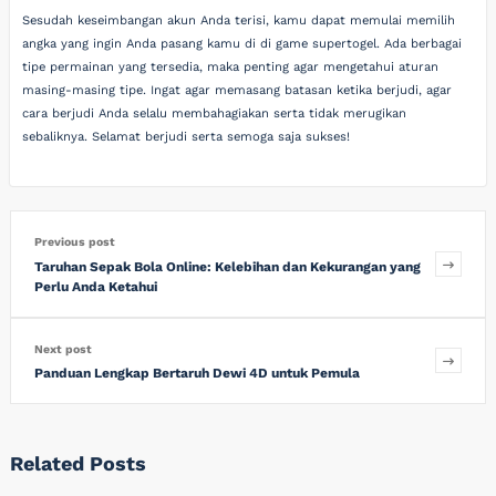
Sesudah keseimbangan akun Anda terisi, kamu dapat memulai memilih
angka yang ingin Anda pasang kamu di di game supertogel. Ada berbagai
tipe permainan yang tersedia, maka penting agar mengetahui aturan
masing-masing tipe. Ingat agar memasang batasan ketika berjudi, agar
cara berjudi Anda selalu membahagiakan serta tidak merugikan
sebaliknya. Selamat berjudi serta semoga saja sukses!
Previous post
Taruhan Sepak Bola Online: Kelebihan dan Kekurangan yang
Perlu Anda Ketahui
Next post
Panduan Lengkap Bertaruh Dewi 4D untuk Pemula
Related Posts