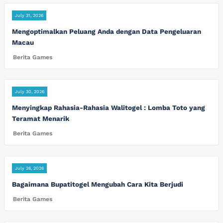
July 31, 2026
Mengoptimalkan Peluang Anda dengan Data Pengeluaran
Macau
Berita Games
July 30, 2026
Menyingkap Rahasia-Rahasia Walitogel : Lomba Toto yang
Teramat Menarik
Berita Games
July 26, 2026
Bagaimana Bupatitogel Mengubah Cara Kita Berjudi
Berita Games