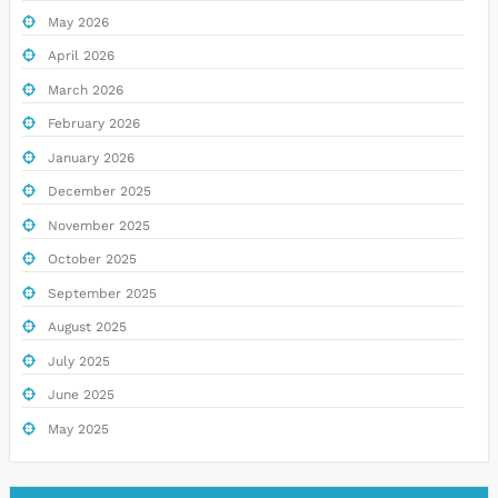
May 2026
April 2026
March 2026
February 2026
January 2026
December 2025
November 2025
October 2025
September 2025
August 2025
July 2025
June 2025
May 2025