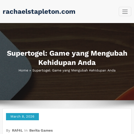
Skip
rachaelstapleton.com
to
content
Supertogel: Game yang Mengubah
Kehidupan Anda
Home
»
Supertogel: Game yang Mengubah Kehidupan Anda
March 8, 2026
By
RAf4L
In
Berita Games