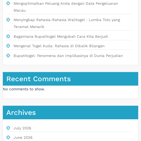
Mengoptimalkan Peluang Anda dengan Data Pengeluaran
Macau
Menyingkap Rahasia-Rahasia Walitogel : Lomba Toto yang
Teramat Menarik
Bagaimana Bupatitogel Mengubah Cara Kita Berjudi
Mengenal Togel Kuda: Rahasia di Dibalik Bilangan
Bupatitogel: Fenomena dan Implikasinya di Dunia Perjudian
Recent Comments
No comments to show.
Archives
July 2026
June 2026