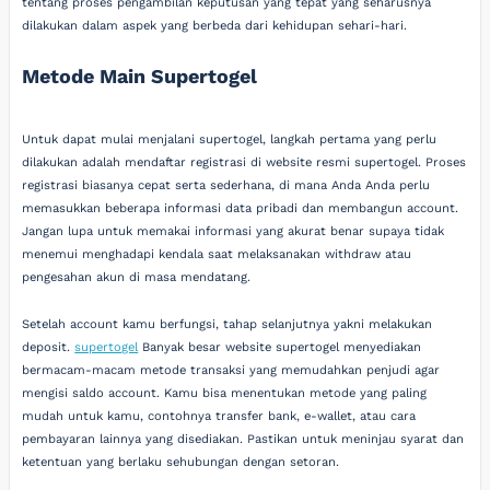
tentang proses pengambilan keputusan yang tepat yang seharusnya
dilakukan dalam aspek yang berbeda dari kehidupan sehari-hari.
Metode Main Supertogel
Untuk dapat mulai menjalani supertogel, langkah pertama yang perlu
dilakukan adalah mendaftar registrasi di website resmi supertogel. Proses
registrasi biasanya cepat serta sederhana, di mana Anda Anda perlu
memasukkan beberapa informasi data pribadi dan membangun account.
Jangan lupa untuk memakai informasi yang akurat benar supaya tidak
menemui menghadapi kendala saat melaksanakan withdraw atau
pengesahan akun di masa mendatang.
Setelah account kamu berfungsi, tahap selanjutnya yakni melakukan
deposit.
supertogel
Banyak besar website supertogel menyediakan
bermacam-macam metode transaksi yang memudahkan penjudi agar
mengisi saldo account. Kamu bisa menentukan metode yang paling
mudah untuk kamu, contohnya transfer bank, e-wallet, atau cara
pembayaran lainnya yang disediakan. Pastikan untuk meninjau syarat dan
ketentuan yang berlaku sehubungan dengan setoran.