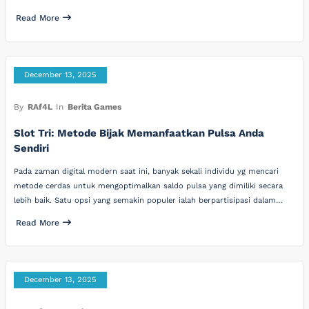
Read More
December 13, 2025
By
RAf4L
In
Berita Games
Slot Tri: Metode Bijak Memanfaatkan Pulsa Anda
Sendiri
Pada zaman digital modern saat ini, banyak sekali individu yg mencari
metode cerdas untuk mengoptimalkan saldo pulsa yang dimiliki secara
lebih baik. Satu opsi yang semakin populer ialah berpartisipasi dalam…
Read More
December 13, 2025