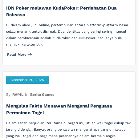
IDN Poker melawan KudaPoker: Perdebatan Dua
Raksasa
Di dalam alam judi online, pertempuran antara platform-platform besar
selalu menarik untuk disimak. Dua identitas yang sering sering muncul
dalam pembicaraan adalah KudaPoker dan IDN Poker. Keduanya pula
memiliki karakteristik…
Read More
December 20, 2025
By
RAf4L
In
Berita Games
Mengulas Fakta Menawan Mengenai Penguasa
Permainan Togel
Dalam ranah perjudian, terutama di negeri ini, istilah wali togel cukup tak
jarang didengar. Banyak orang penasaran mengenai apa yang dimaksud
yang wali togel dan bagaimana peranannya dalam bermain angka…