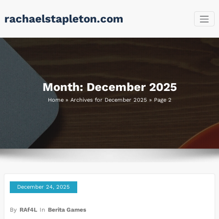
Skip
rachaelstapleton.com
to
content
Month:
December 2025
Home
»
Archives for December 2025
»
Page 2
December 24, 2025
By
RAf4L
In
Berita Games