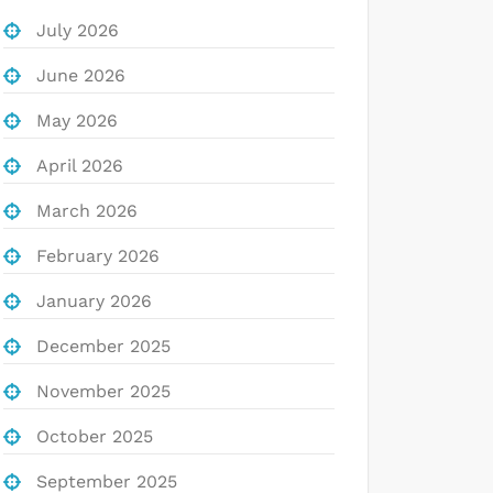
July 2026
June 2026
May 2026
April 2026
March 2026
February 2026
January 2026
December 2025
November 2025
October 2025
September 2025