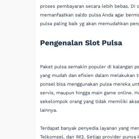
proses pembayaran secara lebih bebas. Di d
memanfaatkan saldo pulsa Anda agar bermai
pulsa paling baik yg akan memudahkan pe
Pengenalan Slot Pulsa
Paket pulsa semakin populer di kalangan p
yang mudah dan efisien dalam melakukan tr
ponsel bisa menggunakan pulsa mereka unt
servis, maupun hingga main game online. Ha
sekelompok orang yang tidak memiliki ak
lainnya.
Terdapat banyak penyedia layanan yang memb
Telkomsel, dan IM3. Setiap provider punya k