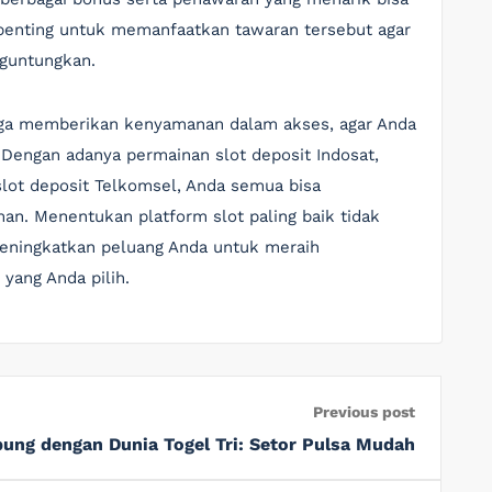
penting untuk memanfaatkan tawaran tersebut agar
guntungkan.
 juga memberikan kenyamanan dalam akses, agar Anda
 Dengan adanya permainan slot deposit Indosat,
slot deposit Telkomsel, Anda semua bisa
an. Menentukan platform slot paling baik tidak
eningkatkan peluang Anda untuk meraih
ang Anda pilih.
Previous post
ung dengan Dunia Togel Tri: Setor Pulsa Mudah