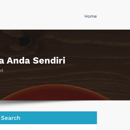
Home
a Anda Sendiri
ri
Search