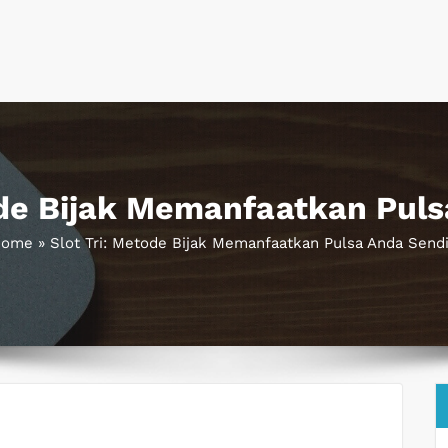
ode Bijak Memanfaatkan Puls
Home
»
Slot Tri: Metode Bijak Memanfaatkan Pulsa Anda Sendi