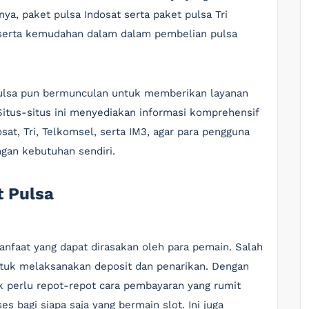
ya, paket pulsa Indosat serta paket pulsa Tri
 serta kemudahan dalam dalam pembelian pulsa
t pulsa pun bermunculan untuk memberikan layanan
. Situs-situs ini menyediakan informasi komprehensif
dosat, Tri, Telkomsel, serta IM3, agar para pengguna
ngan kebutuhan sendiri.
t Pulsa
nfaat yang dapat dirasakan oleh para pemain. Salah
tuk melaksanakan deposit dan penarikan. Dengan
k perlu repot-repot cara pembayaran yang rumit
 bagi siapa saja yang bermain slot. Ini juga