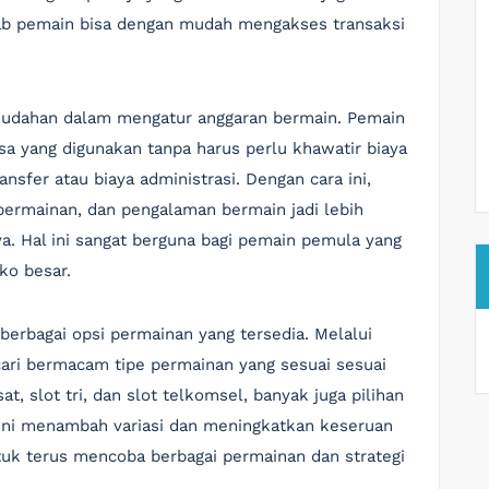
ab pemain bisa dengan mudah mengakses transaksi
mudahan dalam mengatur anggaran bermain. Pemain
sa yang digunakan tanpa harus perlu khawatir biaya
nsfer atau biaya administrasi. Dengan cara ini,
 permainan, dan pengalaman bermain jadi lebih
a. Hal ini sangat berguna bagi pemain pemula yang
ko besar.
 berbagai opsi permainan yang tersedia. Melalui
cari bermacam tipe permainan yang sesuai sesuai
t, slot tri, dan slot telkomsel, banyak juga pilihan
 Ini menambah variasi dan meningkatkan keseruan
k terus mencoba berbagai permainan dan strategi