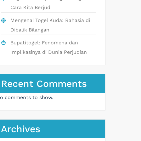
Cara Kita Berjudi
Mengenal Togel Kuda: Rahasia di
Dibalik Bilangan
Bupatitogel: Fenomena dan
Implikasinya di Dunia Perjudian
Recent Comments
o comments to show.
Archives