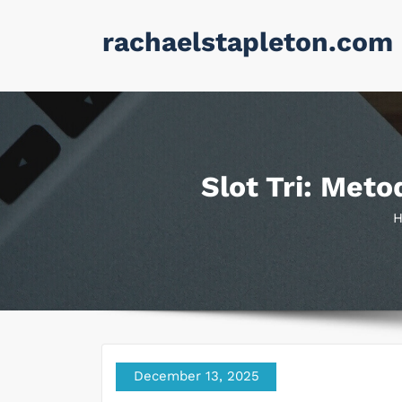
Skip
rachaelstapleton.com
to
content
Slot Tri: Met
December 13, 2025