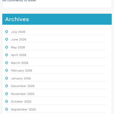
No comments to show.
Archives
July 2026
June 2026
May 2026
April 2026
March 2026
February 2026
January 2026
December 2025
November 2025
October 2025
September 2025