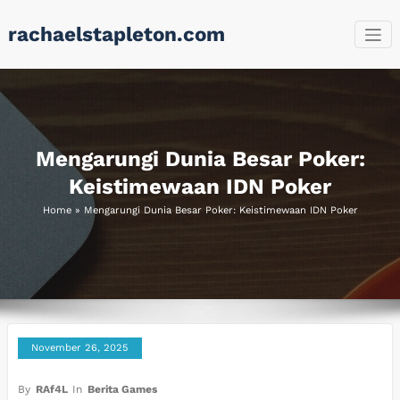
Skip
rachaelstapleton.com
to
content
Mengarungi Dunia Besar Poker:
Keistimewaan IDN Poker
Home
»
Mengarungi Dunia Besar Poker: Keistimewaan IDN Poker
November 26, 2025
By
RAf4L
In
Berita Games