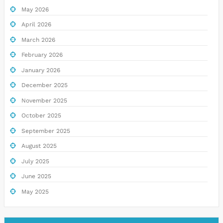
May 2026
April 2026
March 2026
February 2026
January 2026
December 2025
November 2025
October 2025
September 2025
August 2025
July 2025
June 2025
May 2025