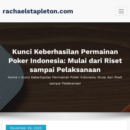
Skip
rachaelstapleton.com
to
content
Kunci Keberhasilan Permainan
Poker Indonesia: Mulai dari Riset
sampai Pelaksanaan
Home
»
Kunci Keberhasilan Permainan Poker Indonesia: Mulai dari Riset
sampai Pelaksanaan
November 26, 2025