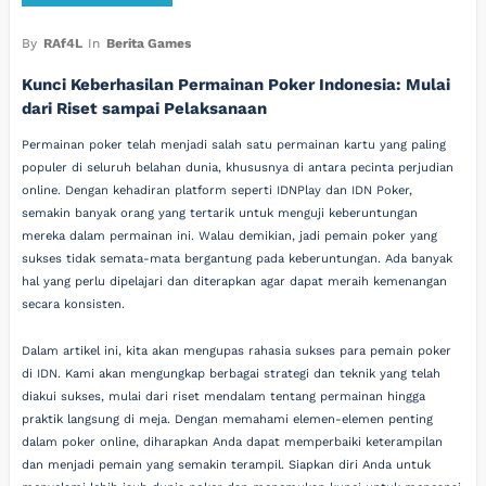
By
RAf4L
In
Berita Games
Kunci Keberhasilan Permainan Poker Indonesia: Mulai
dari Riset sampai Pelaksanaan
Permainan poker telah menjadi salah satu permainan kartu yang paling
populer di seluruh belahan dunia, khususnya di antara pecinta perjudian
online. Dengan kehadiran platform seperti IDNPlay dan IDN Poker,
semakin banyak orang yang tertarik untuk menguji keberuntungan
mereka dalam permainan ini. Walau demikian, jadi pemain poker yang
sukses tidak semata-mata bergantung pada keberuntungan. Ada banyak
hal yang perlu dipelajari dan diterapkan agar dapat meraih kemenangan
secara konsisten.
Dalam artikel ini, kita akan mengupas rahasia sukses para pemain poker
di IDN. Kami akan mengungkap berbagai strategi dan teknik yang telah
diakui sukses, mulai dari riset mendalam tentang permainan hingga
praktik langsung di meja. Dengan memahami elemen-elemen penting
dalam poker online, diharapkan Anda dapat memperbaiki keterampilan
dan menjadi pemain yang semakin terampil. Siapkan diri Anda untuk