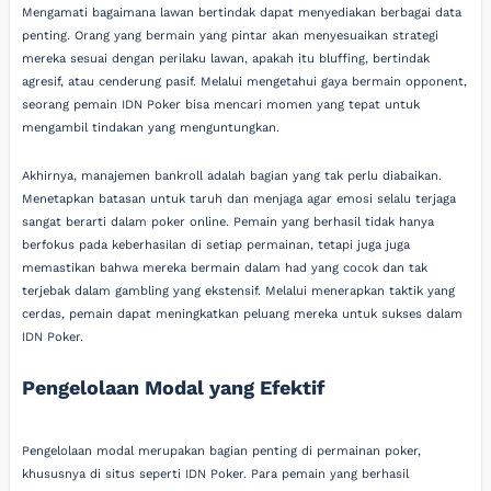
Mengamati bagaimana lawan bertindak dapat menyediakan berbagai data
penting. Orang yang bermain yang pintar akan menyesuaikan strategi
mereka sesuai dengan perilaku lawan, apakah itu bluffing, bertindak
agresif, atau cenderung pasif. Melalui mengetahui gaya bermain opponent,
seorang pemain IDN Poker bisa mencari momen yang tepat untuk
mengambil tindakan yang menguntungkan.
Akhirnya, manajemen bankroll adalah bagian yang tak perlu diabaikan.
Menetapkan batasan untuk taruh dan menjaga agar emosi selalu terjaga
sangat berarti dalam poker online. Pemain yang berhasil tidak hanya
berfokus pada keberhasilan di setiap permainan, tetapi juga juga
memastikan bahwa mereka bermain dalam had yang cocok dan tak
terjebak dalam gambling yang ekstensif. Melalui menerapkan taktik yang
cerdas, pemain dapat meningkatkan peluang mereka untuk sukses dalam
IDN Poker.
Pengelolaan Modal yang Efektif
Pengelolaan modal merupakan bagian penting di permainan poker,
khususnya di situs seperti IDN Poker. Para pemain yang berhasil