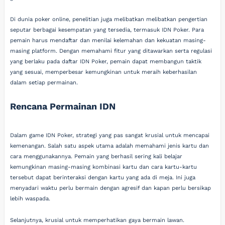
Di dunia poker online, penelitian juga melibatkan melibatkan pengertian
seputar berbagai kesempatan yang tersedia, termasuk IDN Poker. Para
pemain harus mendaftar dan menilai kelemahan dan kekuatan masing-
masing platform. Dengan memahami fitur yang ditawarkan serta regulasi
yang berlaku pada daftar IDN Poker, pemain dapat membangun taktik
yang sesuai, memperbesar kemungkinan untuk meraih keberhasilan
dalam setiap permainan.
Rencana Permainan IDN
Dalam game IDN Poker, strategi yang pas sangat krusial untuk mencapai
kemenangan. Salah satu aspek utama adalah memahami jenis kartu dan
cara menggunakannya. Pemain yang berhasil sering kali belajar
kemungkinan masing-masing kombinasi kartu dan cara kartu-kartu
tersebut dapat berinteraksi dengan kartu yang ada di meja. Ini juga
menyadari waktu perlu bermain dengan agresif dan kapan perlu bersikap
lebih waspada.
Selanjutnya, krusial untuk memperhatikan gaya bermain lawan.