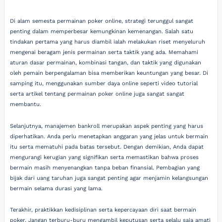
Di alam semesta permainan poker online, strategi terunggul sangat
penting dalam memperbesar kemungkinan kemenangan. Salah satu
tindakan pertama yang harus diambil ialah melakukan riset menyeluruh
mengenai beragam jenis permainan serta taktik yang ada. Memahami
aturan dasar permainan, kombinasi tangan, dan taktik yang digunakan
oleh pemain berpengalaman bisa memberikan keuntungan yang besar. Di
samping itu, menggunakan sumber daya online seperti video tutorial
serta artikel tentang permainan poker online juga sangat sangat
membantu.
Selanjutnya, manajemen bankroll merupakan aspek penting yang harus
diperhatikan. Anda perlu menetapkan anggaran yang jelas untuk bermain
itu serta mematuhi pada batas tersebut. Dengan demikian, Anda dapat
mengurangi kerugian yang signifikan serta memastikan bahwa proses
bermain masih menyenangkan tanpa beban finansial. Pembagian yang
bijak dari uang taruhan juga sangat penting agar menjamin kelangsungan
bermain selama durasi yang lama.
Terakhir, praktikkan kedisiplinan serta kepercayaan diri saat bermain
poker. Jangan terburu-buru mengambil keputusan serta selalu saja amati