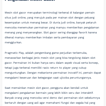
Mesin slot gacor merupakan terminologi terkenal di kalangan pemain
situs judi online, yang merujuk pada per mainan slot dengan peluang
kesempatan untuk menang besar. Di dunia judi online, banyak petaruh
mencoba menemukan permainan yang mampu memberikan pengalaman
menang yang menyenangkan. Slot gacor sering dianggap favorit karena
dikenal mampu memberikan imbalan serta pembayaran yang
menggiurkan.
Pragmatic Play, adalah pengembang game perjudian terkemuka,
menawarkan berbagai jenis mesin slot yang bisa tergolong dalam slot
gacor. Permainan ini bukan hanya seru dalam aspek visual serta konsep,
tetapi juga terkenal memiliki rasio return to player yang cukup
menguntungkan. Dengan mekanisme permainan inovatif ini, pemain dapat
mengalami keseruan dan ketegangan saat ujicoba peruntungannya.
Saat memainkan mesin slot gacor, pengguna akan kendali untuk
mengalami pengalaman bermain yang lebih bikin seru dan interaktif.
Banyak orang yang mencoba versi demo dari permainan slot sebelumnya
bertaruh dengan uang asli agar memahami fungsi dan segala hal yang