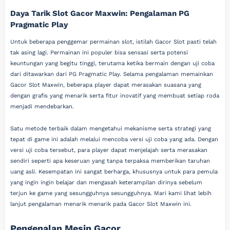
Daya Tarik Slot Gacor Maxwin: Pengalaman PG
Pragmatic Play
Untuk beberapa penggemar permainan slot, istilah Gacor Slot pasti telah
tak asing lagi. Permainan ini populer bisa sensasi serta potensi
keuntungan yang begitu tinggi, terutama ketika bermain dengan uji coba
dari ditawarkan dari PG Pragmatic Play. Selama pengalaman memainkan
Gacor Slot Maxwin, beberapa player dapat merasakan suasana yang
dengan grafis yang menarik serta fitur inovatif yang membuat setiap roda
menjadi mendebarkan.
Satu metode terbaik dalam mengetahui mekanisme serta strategi yang
tepat di game ini adalah melalui mencoba versi uji coba yang ada. Dengan
versi uji coba tersebut, para player dapat menjelajah serta merasakan
sendiri seperti apa keseruan yang tanpa terpaksa memberikan taruhan
uang asli. Kesempatan ini sangat berharga, khususnya untuk para pemula
yang ingin ingin belajar dan mengasah keterampilan dirinya sebelum
terjun ke game yang sesungguhnya sesungguhnya. Mari kami lihat lebih
lanjut pengalaman menarik menarik pada Gacor Slot Maxwin ini.
Pengenalan Mesin Gacor