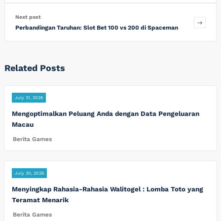
Next post
Perbandingan Taruhan: Slot Bet 100 vs 200 di Spaceman
Related Posts
July 31, 2026
Mengoptimalkan Peluang Anda dengan Data Pengeluaran
Macau
Berita Games
July 30, 2026
Menyingkap Rahasia-Rahasia Walitogel : Lomba Toto yang
Teramat Menarik
Berita Games