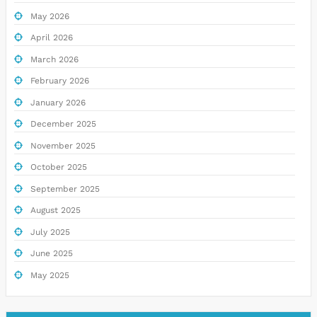
May 2026
April 2026
March 2026
February 2026
January 2026
December 2025
November 2025
October 2025
September 2025
August 2025
July 2025
June 2025
May 2025