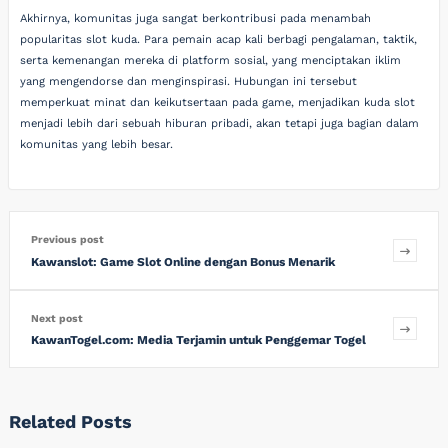
Akhirnya, komunitas juga sangat berkontribusi pada menambah
popularitas slot kuda. Para pemain acap kali berbagi pengalaman, taktik,
serta kemenangan mereka di platform sosial, yang menciptakan iklim
yang mengendorse dan menginspirasi. Hubungan ini tersebut
memperkuat minat dan keikutsertaan pada game, menjadikan kuda slot
menjadi lebih dari sebuah hiburan pribadi, akan tetapi juga bagian dalam
komunitas yang lebih besar.
Previous post
Kawanslot: Game Slot Online dengan Bonus Menarik
Next post
KawanTogel.com: Media Terjamin untuk Penggemar Togel
Related Posts