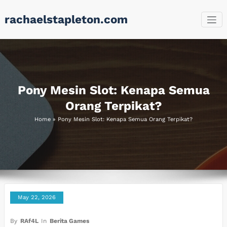
Skip
rachaelstapleton.com
to
content
Pony Mesin Slot: Kenapa Semua
Orang Terpikat?
Home
»
Pony Mesin Slot: Kenapa Semua Orang Terpikat?
May 22, 2026
By
RAf4L
In
Berita Games