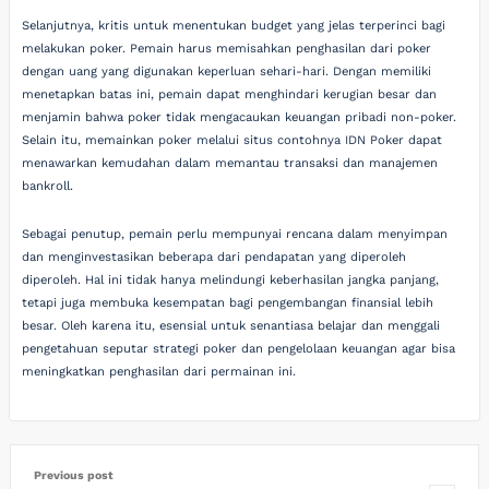
Selanjutnya, kritis untuk menentukan budget yang jelas terperinci bagi
melakukan poker. Pemain harus memisahkan penghasilan dari poker
dengan uang yang digunakan keperluan sehari-hari. Dengan memiliki
menetapkan batas ini, pemain dapat menghindari kerugian besar dan
menjamin bahwa poker tidak mengacaukan keuangan pribadi non-poker.
Selain itu, memainkan poker melalui situs contohnya IDN Poker dapat
menawarkan kemudahan dalam memantau transaksi dan manajemen
bankroll.
Sebagai penutup, pemain perlu mempunyai rencana dalam menyimpan
dan menginvestasikan beberapa dari pendapatan yang diperoleh
diperoleh. Hal ini tidak hanya melindungi keberhasilan jangka panjang,
tetapi juga membuka kesempatan bagi pengembangan finansial lebih
besar. Oleh karena itu, esensial untuk senantiasa belajar dan menggali
pengetahuan seputar strategi poker dan pengelolaan keuangan agar bisa
meningkatkan penghasilan dari permainan ini.
Previous post