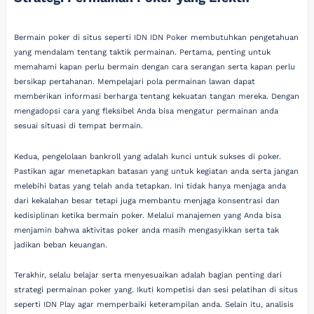
Bermain poker di situs seperti IDN IDN Poker membutuhkan pengetahuan
yang mendalam tentang taktik permainan. Pertama, penting untuk
memahami kapan perlu bermain dengan cara serangan serta kapan perlu
bersikap pertahanan. Mempelajari pola permainan lawan dapat
memberikan informasi berharga tentang kekuatan tangan mereka. Dengan
mengadopsi cara yang fleksibel Anda bisa mengatur permainan anda
sesuai situasi di tempat bermain.
Kedua, pengelolaan bankroll yang adalah kunci untuk sukses di poker.
Pastikan agar menetapkan batasan yang untuk kegiatan anda serta jangan
melebihi batas yang telah anda tetapkan. Ini tidak hanya menjaga anda
dari kekalahan besar tetapi juga membantu menjaga konsentrasi dan
kedisiplinan ketika bermain poker. Melalui manajemen yang Anda bisa
menjamin bahwa aktivitas poker anda masih mengasyikkan serta tak
jadikan beban keuangan.
Terakhir, selalu belajar serta menyesuaikan adalah bagian penting dari
strategi permainan poker yang. Ikuti kompetisi dan sesi pelatihan di situs
seperti IDN Play agar memperbaiki keterampilan anda. Selain itu, analisis