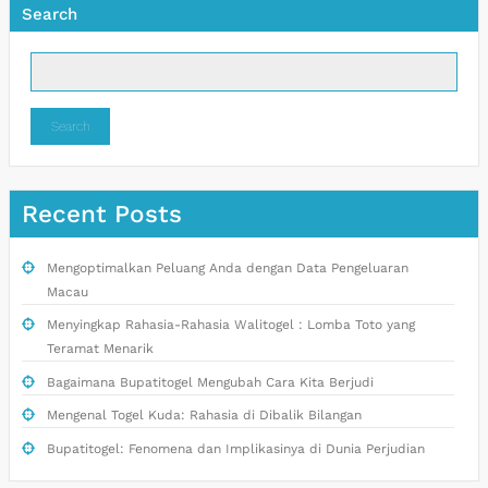
Search
Search
Recent Posts
Mengoptimalkan Peluang Anda dengan Data Pengeluaran
Macau
Menyingkap Rahasia-Rahasia Walitogel : Lomba Toto yang
Teramat Menarik
Bagaimana Bupatitogel Mengubah Cara Kita Berjudi
Mengenal Togel Kuda: Rahasia di Dibalik Bilangan
Bupatitogel: Fenomena dan Implikasinya di Dunia Perjudian