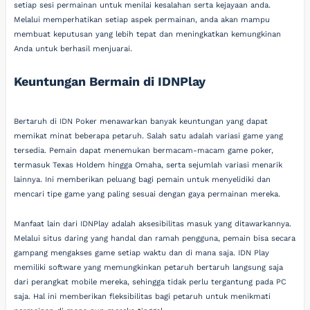
setiap sesi permainan untuk menilai kesalahan serta kejayaan anda.
Melalui memperhatikan setiap aspek permainan, anda akan mampu
membuat keputusan yang lebih tepat dan meningkatkan kemungkinan
Anda untuk berhasil menjuarai.
Keuntungan Bermain di IDNPlay
Bertaruh di IDN Poker menawarkan banyak keuntungan yang dapat
memikat minat beberapa petaruh. Salah satu adalah variasi game yang
tersedia. Pemain dapat menemukan bermacam-macam game poker,
termasuk Texas Holdem hingga Omaha, serta sejumlah variasi menarik
lainnya. Ini memberikan peluang bagi pemain untuk menyelidiki dan
mencari tipe game yang paling sesuai dengan gaya permainan mereka.
Manfaat lain dari IDNPlay adalah aksesibilitas masuk yang ditawarkannya.
Melalui situs daring yang handal dan ramah pengguna, pemain bisa secara
gampang mengakses game setiap waktu dan di mana saja. IDN Play
memiliki software yang memungkinkan petaruh bertaruh langsung saja
dari perangkat mobile mereka, sehingga tidak perlu tergantung pada PC
saja. Hal ini memberikan fleksibilitas bagi petaruh untuk menikmati