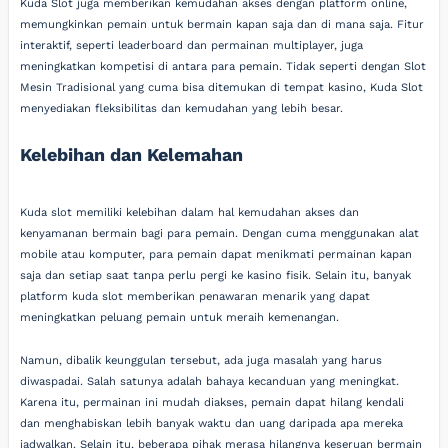
Kuda Slot juga memberikan kemudahan akses dengan platform online,
memungkinkan pemain untuk bermain kapan saja dan di mana saja. Fitur
interaktif, seperti leaderboard dan permainan multiplayer, juga
meningkatkan kompetisi di antara para pemain. Tidak seperti dengan Slot
Mesin Tradisional yang cuma bisa ditemukan di tempat kasino, Kuda Slot
menyediakan fleksibilitas dan kemudahan yang lebih besar.
Kelebihan dan Kelemahan
Kuda slot memiliki kelebihan dalam hal kemudahan akses dan
kenyamanan bermain bagi para pemain. Dengan cuma menggunakan alat
mobile atau komputer, para pemain dapat menikmati permainan kapan
saja dan setiap saat tanpa perlu pergi ke kasino fisik. Selain itu, banyak
platform kuda slot memberikan penawaran menarik yang dapat
meningkatkan peluang pemain untuk meraih kemenangan.
Namun, dibalik keunggulan tersebut, ada juga masalah yang harus
diwaspadai. Salah satunya adalah bahaya kecanduan yang meningkat.
Karena itu, permainan ini mudah diakses, pemain dapat hilang kendali
dan menghabiskan lebih banyak waktu dan uang daripada apa mereka
jadwalkan. Selain itu, beberapa pihak merasa hilangnya keseruan bermain