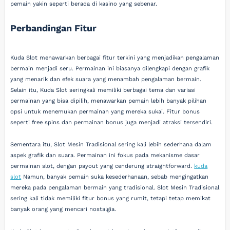
pemain yakin seperti berada di kasino yang sebenar.
Perbandingan Fitur
Kuda Slot menawarkan berbagai fitur terkini yang menjadikan pengalaman
bermain menjadi seru. Permainan ini biasanya dilengkapi dengan grafik
yang menarik dan efek suara yang menambah pengalaman bermain.
Selain itu, Kuda Slot seringkali memiliki berbagai tema dan variasi
permainan yang bisa dipilih, menawarkan pemain lebih banyak pilihan
opsi untuk menemukan permainan yang mereka sukai. Fitur bonus
seperti free spins dan permainan bonus juga menjadi atraksi tersendiri.
Sementara itu, Slot Mesin Tradisional sering kali lebih sederhana dalam
aspek grafik dan suara. Permainan ini fokus pada mekanisme dasar
permainan slot, dengan payout yang cenderung straightforward.
kuda
slot
Namun, banyak pemain suka kesederhanaan, sebab mengingatkan
mereka pada pengalaman bermain yang tradisional. Slot Mesin Tradisional
sering kali tidak memiliki fitur bonus yang rumit, tetapi tetap memikat
banyak orang yang mencari nostalgia.