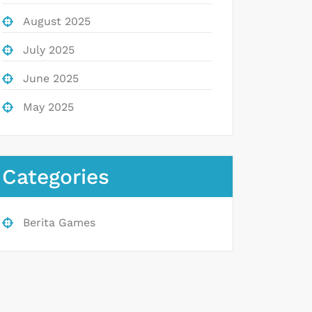
August 2025
July 2025
June 2025
May 2025
Categories
Berita Games