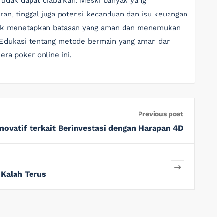
e tidak dapat diabaikan. Meski banyak yang
uran, tinggal juga potensi kecanduan dan isu keuangan
ntuk menetapkan batasan yang aman dan menemukan
 Edukasi tentang metode bermain yang aman dan
ra poker online ini.
Previous post
Inovatif terkait Berinvestasi dengan Harapan 4D
 Kalah Terus