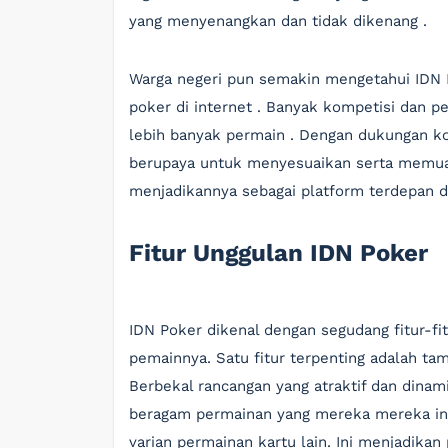
yang menyenangkan dan tidak dikenang .
Warga negeri pun semakin mengetahui IDN Pl
poker di internet . Banyak kompetisi dan 
lebih banyak permain . Dengan dukungan ko
berupaya untuk menyesuaikan serta memuask
menjadikannya sebagai platform terdepan di
Fitur Unggulan IDN Poker
IDN Poker dikenal dengan segudang fitur-f
pemainnya. Satu fitur terpenting adalah tam
Berbekal rancangan yang atraktif dan din
beragam permainan yang mereka mereka ing
varian permainan kartu lain. Ini menjadika