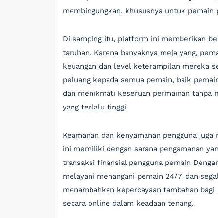
membingungkan, khususnya untuk pemain 
Di samping itu, platform ini memberikan be
taruhan. Karena banyaknya meja yang, pem
keuangan dan level keterampilan mereka se
peluang kepada semua pemain, baik pemain
dan menikmati keseruan permainan tanpa m
yang terlalu tinggi.
Keamanan dan kenyamanan pengguna juga men
ini memiliki dengan sarana pengamanan yan
transaksi finansial pengguna pemain Dengan
melayani menangani pemain 24/7, dan segal
menambahkan kepercayaan tambahan bagi 
secara online dalam keadaan tenang.