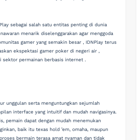
ay sebagai salah satu entitas penting di dunia
penawaran menarik diselenggarakan agar menggoda
munitas gamer yang semakin besar , IDNPlay terus
an ekspektasi gamer poker di negeri air ,
 sektor permainan berbasis internet .
itur unggulan serta menguntungkan sejumlah
pilan interface yang intuitif dan mudah navigasinya.
amis, pemain dapat dengan mudah menemukan
inkan, baik itu texas hold ’em, omaha, maupun
n proses bermain terasa amat nyaman dan tidak