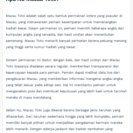
Macau Toto adalah salah satu bentuk permainan lotere yang populer di
Macau, yang menawarkan pemain kesempatan untuk memenangkan
hadiah besar. Dalam permainan ini, pemain memilih beberapa angka dari
kumpulan angka yang tersedia, dan hasil undian akan menentukan
pemenang. Macau Toto menarik banyak perhatian karena peluang menang
yang tinggi serta sumur hadiah yang besar.
Sistem permainan ini diatur dengan baik, dan hasil undian dari Macau
Toto biasanya diadakan secara reguler, memberikan transparansi dan
kepercayaan kepada para pemain. Pemain dapat melihat data live dari
pengeluaran Macau, yang memberikan informasi mengenai angka-angka
yang telah keluar pada setiap sesi. Hal ini membantu pemain untuk
menganalisis pola dan membuat keputusan yang lebih baik untuk taruhan
mereka di masa mendatang.
Selain itu, Macau Toto juga dikenal karena berbagai jenis taruhan yang
ditawarkan. Dari taruhan sederhana hingga yang lebih kompleks, pemain
memiliki banyak pilihan untuk menjadikan pengalaman bermain mereka
lebih menarik. Dengan adanya jackpot dan hadiah tambahan yang