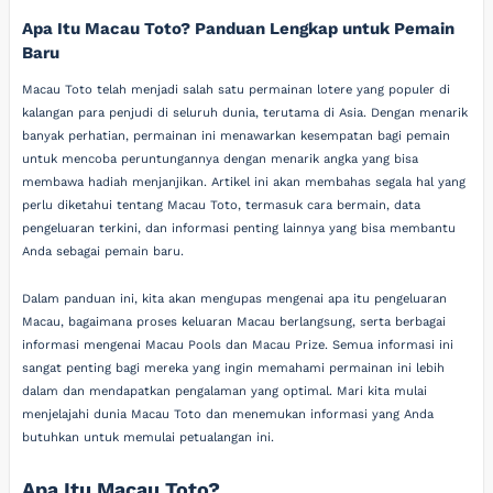
Apa Itu Macau Toto? Panduan Lengkap untuk Pemain
Baru
Macau Toto telah menjadi salah satu permainan lotere yang populer di
kalangan para penjudi di seluruh dunia, terutama di Asia. Dengan menarik
banyak perhatian, permainan ini menawarkan kesempatan bagi pemain
untuk mencoba peruntungannya dengan menarik angka yang bisa
membawa hadiah menjanjikan. Artikel ini akan membahas segala hal yang
perlu diketahui tentang Macau Toto, termasuk cara bermain, data
pengeluaran terkini, dan informasi penting lainnya yang bisa membantu
Anda sebagai pemain baru.
Dalam panduan ini, kita akan mengupas mengenai apa itu pengeluaran
Macau, bagaimana proses keluaran Macau berlangsung, serta berbagai
informasi mengenai Macau Pools dan Macau Prize. Semua informasi ini
sangat penting bagi mereka yang ingin memahami permainan ini lebih
dalam dan mendapatkan pengalaman yang optimal. Mari kita mulai
menjelajahi dunia Macau Toto dan menemukan informasi yang Anda
butuhkan untuk memulai petualangan ini.
Apa Itu Macau Toto?