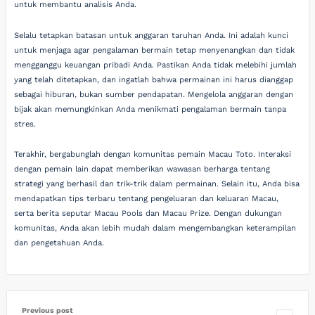
untuk membantu analisis Anda.
Selalu tetapkan batasan untuk anggaran taruhan Anda. Ini adalah kunci
untuk menjaga agar pengalaman bermain tetap menyenangkan dan tidak
mengganggu keuangan pribadi Anda. Pastikan Anda tidak melebihi jumlah
yang telah ditetapkan, dan ingatlah bahwa permainan ini harus dianggap
sebagai hiburan, bukan sumber pendapatan. Mengelola anggaran dengan
bijak akan memungkinkan Anda menikmati pengalaman bermain tanpa
stres.
Terakhir, bergabunglah dengan komunitas pemain Macau Toto. Interaksi
dengan pemain lain dapat memberikan wawasan berharga tentang
strategi yang berhasil dan trik-trik dalam permainan. Selain itu, Anda bisa
mendapatkan tips terbaru tentang pengeluaran dan keluaran Macau,
serta berita seputar Macau Pools dan Macau Prize. Dengan dukungan
komunitas, Anda akan lebih mudah dalam mengembangkan keterampilan
dan pengetahuan Anda.
Previous post