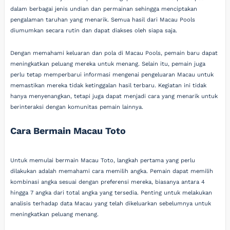
dalam berbagai jenis undian dan permainan sehingga menciptakan
pengalaman taruhan yang menarik. Semua hasil dari Macau Pools
diumumkan secara rutin dan dapat diakses oleh siapa saja.
Dengan memahami keluaran dan pola di Macau Pools, pemain baru dapat
meningkatkan peluang mereka untuk menang. Selain itu, pemain juga
perlu tetap memperbarui informasi mengenai pengeluaran Macau untuk
memastikan mereka tidak ketinggalan hasil terbaru. Kegiatan ini tidak
hanya menyenangkan, tetapi juga dapat menjadi cara yang menarik untuk
berinteraksi dengan komunitas pemain lainnya.
Cara Bermain Macau Toto
Untuk memulai bermain Macau Toto, langkah pertama yang perlu
dilakukan adalah memahami cara memilih angka. Pemain dapat memilih
kombinasi angka sesuai dengan preferensi mereka, biasanya antara 4
hingga 7 angka dari total angka yang tersedia. Penting untuk melakukan
analisis terhadap data Macau yang telah dikeluarkan sebelumnya untuk
meningkatkan peluang menang.