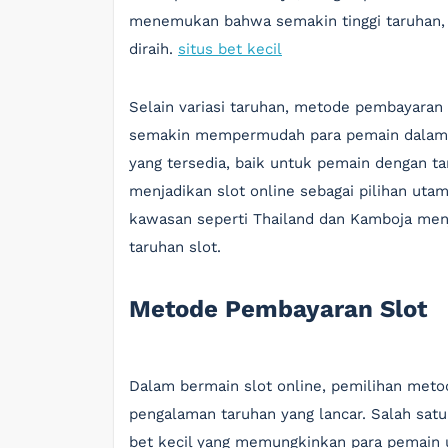
menemukan bahwa semakin tinggi taruhan, 
diraih.
situs bet kecil
Selain variasi taruhan, metode pembayaran se
semakin mempermudah para pemain dalam m
yang tersedia, baik untuk pemain dengan t
menjadikan slot online sebagai pilihan uta
kawasan seperti Thailand dan Kamboja menja
taruhan slot.
Metode Pembayaran Slot
Dalam bermain slot online, pemilihan meto
pengalaman taruhan yang lancar. Salah satu
bet kecil yang memungkinkan para pemain 