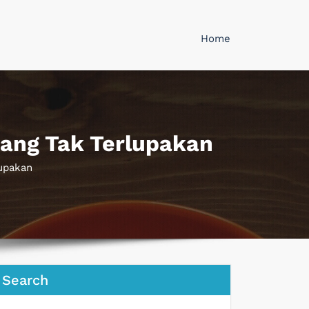
Home
yang Tak Terlupakan
lupakan
Search