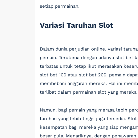
setiap permainan.
Variasi Taruhan Slot
Dalam dunia perjudian online, variasi taruh
pemain. Terutama dengan adanya slot bet 
terbatas untuk tetap ikut merasakan keser
slot bet 100 atau slot bet 200, pemain dap
membebani anggaran mereka. Hal ini memb
terlibat dalam permainan slot yang mereka 
Namun, bagi pemain yang merasa lebih perc
taruhan yang lebih tinggi juga tersedia. Sl
kesempatan bagi mereka yang siap mengambi
besar pula. Menariknya, dengan penawaran 