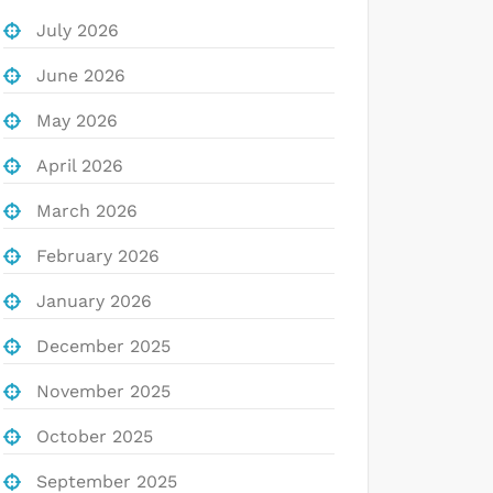
July 2026
June 2026
May 2026
April 2026
March 2026
February 2026
January 2026
December 2025
November 2025
October 2025
September 2025