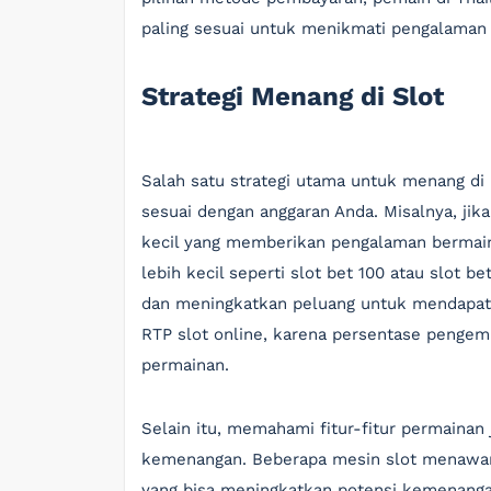
paling sesuai untuk menikmati pengalaman
Strategi Menang di Slot
Salah satu strategi utama untuk menang di 
sesuai dengan anggaran Anda. Misalnya, jik
kecil yang memberikan pengalaman bermain 
lebih kecil seperti slot bet 100 atau slot
dan meningkatkan peluang untuk mendapat
RTP slot online, karena persentase pengem
permainan.
Selain itu, memahami fitur-fitur permaina
kemenangan. Beberapa mesin slot menawarkan
yang bisa meningkatkan potensi kemenangan