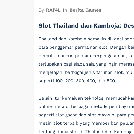
By
RAf4L
In
Berita Games
Slot Thailand dan Kamboja: Des
Thailand dan Kamboja semakin dikenal sebag
para penggemar permainan slot. Dengan ber
pemula maupun pemain berpengalaman, ked
terlupakan bagi siapa saja yang ingin merasa
menjelajahi berbagai jenis taruhan slot, mula
seperti 100, 200, 300, 400, dan 500.
Selain itu, kemajuan teknologi memudahkan
online melalui berbagai metode pembayaran 
seperti slot gacor dan slot maxwin, para
mesin slot terbaik yang memberikan peluang
tentang dunia slot di Thailand dan Kamboj