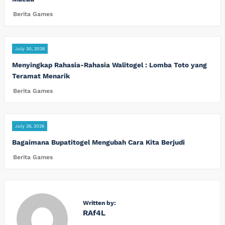
Berita Games
July 30, 2026
Menyingkap Rahasia-Rahasia Walitogel : Lomba Toto yang
Teramat Menarik
Berita Games
July 26, 2026
Bagaimana Bupatitogel Mengubah Cara Kita Berjudi
Berita Games
Written by:
RAf4L