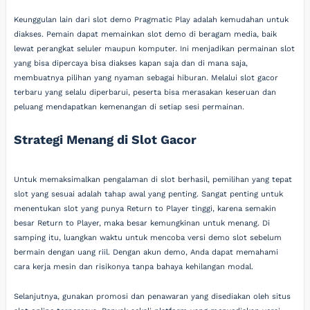
Keunggulan lain dari slot demo Pragmatic Play adalah kemudahan untuk
diakses. Pemain dapat memainkan slot demo di beragam media, baik
lewat perangkat seluler maupun komputer. Ini menjadikan permainan slot
yang bisa dipercaya bisa diakses kapan saja dan di mana saja,
membuatnya pilihan yang nyaman sebagai hiburan. Melalui slot gacor
terbaru yang selalu diperbarui, peserta bisa merasakan keseruan dan
peluang mendapatkan kemenangan di setiap sesi permainan.
Strategi Menang di Slot Gacor
Untuk memaksimalkan pengalaman di slot berhasil, pemilihan yang tepat
slot yang sesuai adalah tahap awal yang penting. Sangat penting untuk
menentukan slot yang punya Return to Player tinggi, karena semakin
besar Return to Player, maka besar kemungkinan untuk menang. Di
samping itu, luangkan waktu untuk mencoba versi demo slot sebelum
bermain dengan uang riil. Dengan akun demo, Anda dapat memahami
cara kerja mesin dan risikonya tanpa bahaya kehilangan modal.
Selanjutnya, gunakan promosi dan penawaran yang disediakan oleh situs