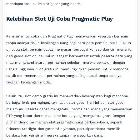
mendapatkan link ke slot gacor yang handal.
Kelebihan Slot Uji Coba Pragmatic Play
Permainan uji coba dari Pragmatic Play menawarkan keseruan bermain
tanpa adanya risiko kehilangan uang bagi para para pemain. Melalui akun
uji coba slot, pemain dapat menyusuri berbagai konsep dan ciri menarik
dari game slot online. Hal ini sangat bermanfaat untuk peserta baru yang
mau memahami aturan permainan sebelum mereka bertaruh dengan
uang sungguhan. Slot gratis ini memungkinkan pemain untuk mencoba
taktik dan menemukan permainan yang paling sesuai tanpa adanya
tekanan kehilangan modal.
Selain itu, slot demo gratis ini menawarkan kesempatan bagi mencoba
berbagai jenis permainan, termasuk slot gacor hari ini dan slot gacor
malam ini. Peserta dapat mengetahui permainan mana yang menawarkan
RTP yang besar dan mekanisme bonus yang menguntungkan. Dengan
pilihan demo permainan slot pragmatic yang berbeda-beda, seperti
Princess Starlight dan gates of olympus, partisipan dapat memilih
berdasarkan keinginan mereka tanpa menyetorkan uang.