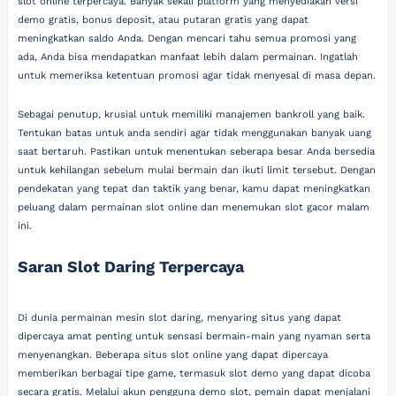
slot online terpercaya. Banyak sekali platform yang menyediakan versi
demo gratis, bonus deposit, atau putaran gratis yang dapat
meningkatkan saldo Anda. Dengan mencari tahu semua promosi yang
ada, Anda bisa mendapatkan manfaat lebih dalam permainan. Ingatlah
untuk memeriksa ketentuan promosi agar tidak menyesal di masa depan.
Sebagai penutup, krusial untuk memiliki manajemen bankroll yang baik.
Tentukan batas untuk anda sendiri agar tidak menggunakan banyak uang
saat bertaruh. Pastikan untuk menentukan seberapa besar Anda bersedia
untuk kehilangan sebelum mulai bermain dan ikuti limit tersebut. Dengan
pendekatan yang tepat dan taktik yang benar, kamu dapat meningkatkan
peluang dalam permainan slot online dan menemukan slot gacor malam
ini.
Saran Slot Daring Terpercaya
Di dunia permainan mesin slot daring, menyaring situs yang dapat
dipercaya amat penting untuk sensasi bermain-main yang nyaman serta
menyenangkan. Beberapa situs slot online yang dapat dipercaya
memberikan berbagai tipe game, termasuk slot demo yang dapat dicoba
secara gratis. Melalui akun pengguna demo slot, pemain dapat menjalani