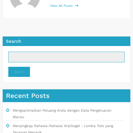
View All Posts
Search
Search
Recent Posts
Mengoptimalkan Peluang Anda dengan Data Pengeluaran
Macau
Menyingkap Rahasia-Rahasia Walitogel : Lomba Toto yang
Teramat Menarik