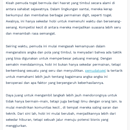
Kisah pemuda togel bermula dari hasrat yang timbul secara alami di
antara sahabat sejawatnya. Dalam lingkungan santai, mereka kerap
berkumpul dan membahas berbagai permainan digit, seperti togel.
Awalnya, ini hanya sekedar hobi untuk memenuhi waktu dan bersenang-
senang. Kompetisi kecil di antara mereka menjadikan suasana lebih seru
dan menambah rasa semangat.
Seiring waktu, pemuda ini mulai mengasah kemampuan dalam
menganalisis angka dan pola yang timbul. Ia menyadari bahwa ada taktik
yang bisa digunakan untuk memperbesar peluang menang. Dengan
semakin mendalaminya, hobi ini bukan hanya sekedar permainan, tetapi
berkembang sesuatu yang seru dan menyulitkan.
pemudatogel
Ia tertarik
untuk memahami lebih jauh tentang bagaimana angka-angka ini
beroperasi dan apa faktor yang berpengaruh keberhasilannya.
Daya juang untuk mengambil langkah lebih jauh mendorongnya untuk
tidak hanya bermain-main, tetapi juga berbagi ilmu dengan orang lain. Ia
mulai mendirikan komunitas kecil , di tempat mereka saling saran dan
teknik. Dari sini lah, hobi ini mulai berubah, menjadikannya lebih dari
sekedar hiburan, tetapi sebuah jalur menuju potensi bisnis yang
menggiurkan.