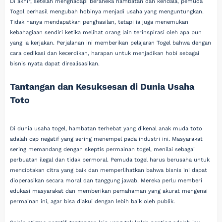
Di akhir, setelah menghadapi beraneka hambatan dan kendala, pemuda
Togol berhasil mengubah hobinya menjadi usaha yang menguntungkan.
Tidak hanya mendapatkan penghasilan, tetapi ia juga menemukan
kebahagiaan sendiri ketika melihat orang lain terinspirasi oleh apa pun
yang ia kerjakan. Perjalanan ini memberikan pelajaran Togel bahwa dengan
cara dedikasi dan kecerdikan, harapan untuk menjadikan hobi sebagai
bisnis nyata dapat direalisasikan.
Tantangan dan Kesuksesan di Dunia Usaha
Toto
Di dunia usaha togel, hambatan terhebat yang dikenal anak muda toto
adalah cap negatif yang sering menempel pada industri ini. Masyarakat
sering memandang dengan skeptis permainan togel, menilai sebagai
perbuatan ilegal dan tidak bermoral. Pemuda togel harus berusaha untuk
menciptakan citra yang baik dan memperlihatkan bahwa bisnis ini dapat
dioperasikan secara moral dan tanggung jawab. Mereka perlu memberi
edukasi masyarakat dan memberikan pemahaman yang akurat mengenai
permainan ini, agar bisa diakui dengan lebih baik oleh publik.