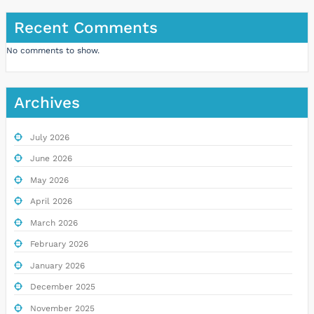
Recent Comments
No comments to show.
Archives
July 2026
June 2026
May 2026
April 2026
March 2026
February 2026
January 2026
December 2025
November 2025