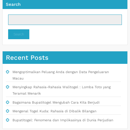
Search
Search
Recent Posts
Mengoptimalkan Peluang Anda dengan Data Pengeluaran
Macau
Menyingkap Rahasia-Rahasia Walitogel : Lomba Toto yang
Teramat Menarik
Bagaimana Bupatitogel Mengubah Cara Kita Berjudi
Mengenal Togel Kuda: Rahasia di Dibalik Bilangan
Bupatitogel: Fenomena dan Implikasinya di Dunia Perjudian