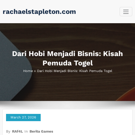
Skip
rachaelstapleton.com
to
content
Dari Hobi Menjadi Bisnis: Kisah
Pemuda Togel
Home
»
Dari Hobi Menjadi Bisnis: Kisah Pemuda Togel
March 27, 2026
By
RAf4L
In
Berita Games