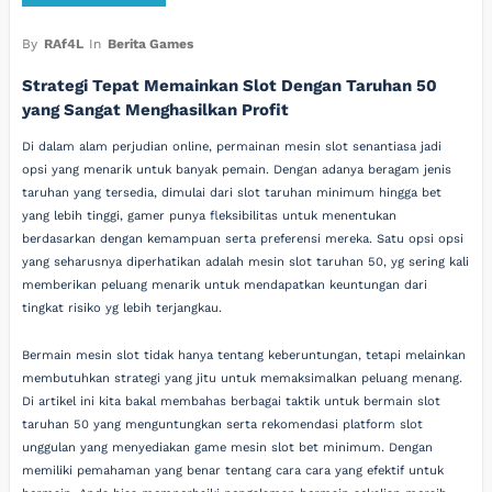
By
RAf4L
In
Berita Games
Strategi Tepat Memainkan Slot Dengan Taruhan 50
yang Sangat Menghasilkan Profit
Di dalam alam perjudian online, permainan mesin slot senantiasa jadi
opsi yang menarik untuk banyak pemain. Dengan adanya beragam jenis
taruhan yang tersedia, dimulai dari slot taruhan minimum hingga bet
yang lebih tinggi, gamer punya fleksibilitas untuk menentukan
berdasarkan dengan kemampuan serta preferensi mereka. Satu opsi opsi
yang seharusnya diperhatikan adalah mesin slot taruhan 50, yg sering kali
memberikan peluang menarik untuk mendapatkan keuntungan dari
tingkat risiko yg lebih terjangkau.
Bermain mesin slot tidak hanya tentang keberuntungan, tetapi melainkan
membutuhkan strategi yang jitu untuk memaksimalkan peluang menang.
Di artikel ini kita bakal membahas berbagai taktik untuk bermain slot
taruhan 50 yang menguntungkan serta rekomendasi platform slot
unggulan yang menyediakan game mesin slot bet minimum. Dengan
memiliki pemahaman yang benar tentang cara cara yang efektif untuk