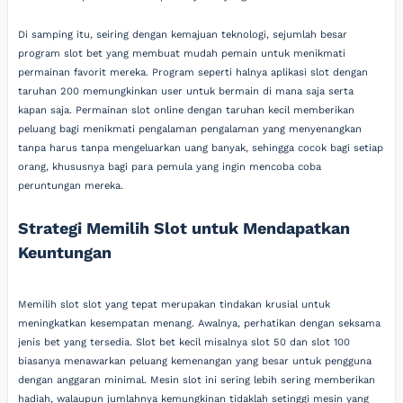
Di samping itu, seiring dengan kemajuan teknologi, sejumlah besar
program slot bet yang membuat mudah pemain untuk menikmati
permainan favorit mereka. Program seperti halnya aplikasi slot dengan
taruhan 200 memungkinkan user untuk bermain di mana saja serta
kapan saja. Permainan slot online dengan taruhan kecil memberikan
peluang bagi menikmati pengalaman pengalaman yang menyenangkan
tanpa harus tanpa mengeluarkan uang banyak, sehingga cocok bagi setiap
orang, khususnya bagi para pemula yang ingin mencoba coba
peruntungan mereka.
Strategi Memilih Slot untuk Mendapatkan
Keuntungan
Memilih slot slot yang tepat merupakan tindakan krusial untuk
meningkatkan kesempatan menang. Awalnya, perhatikan dengan seksama
jenis bet yang tersedia. Slot bet kecil misalnya slot 50 dan slot 100
biasanya menawarkan peluang kemenangan yang besar untuk pengguna
dengan anggaran minimal. Mesin slot ini sering lebih sering memberikan
hadiah, walaupun jumlahnya kemungkinan tidaklah setinggi mesin yang