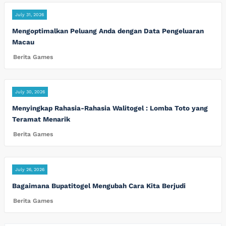
July 31, 2026
Mengoptimalkan Peluang Anda dengan Data Pengeluaran
Macau
Berita Games
July 30, 2026
Menyingkap Rahasia-Rahasia Walitogel : Lomba Toto yang
Teramat Menarik
Berita Games
July 26, 2026
Bagaimana Bupatitogel Mengubah Cara Kita Berjudi
Berita Games