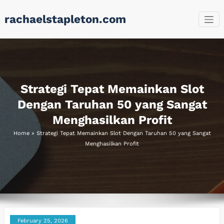
Skip
rachaelstapleton.com
to
content
Strategi Tepat Memainkan Slot
Dengan Taruhan 50 yang Sangat
Menghasilkan Profit
Home
»
Strategi Tepat Memainkan Slot Dengan Taruhan 50 yang Sangat
Menghasilkan Profit
February 25, 2026