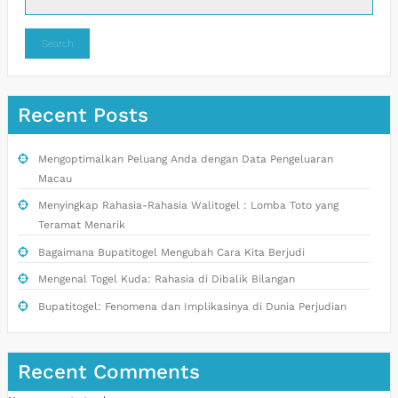
Search
Recent Posts
Mengoptimalkan Peluang Anda dengan Data Pengeluaran
Macau
Menyingkap Rahasia-Rahasia Walitogel : Lomba Toto yang
Teramat Menarik
Bagaimana Bupatitogel Mengubah Cara Kita Berjudi
Mengenal Togel Kuda: Rahasia di Dibalik Bilangan
Bupatitogel: Fenomena dan Implikasinya di Dunia Perjudian
Recent Comments