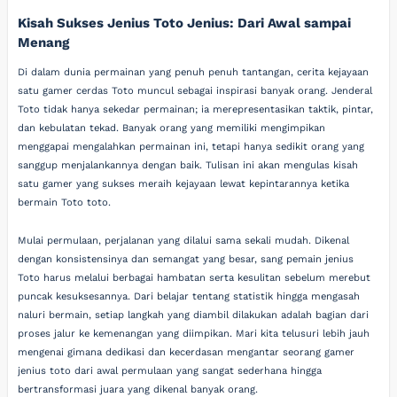
Kisah Sukses Jenius Toto Jenius: Dari Awal sampai
Menang
Di dalam dunia permainan yang penuh penuh tantangan, cerita kejayaan
satu gamer cerdas Toto muncul sebagai inspirasi banyak orang. Jenderal
Toto tidak hanya sekedar permainan; ia merepresentasikan taktik, pintar,
dan kebulatan tekad. Banyak orang yang memiliki mengimpikan
menggapai mengalahkan permainan ini, tetapi hanya sedikit orang yang
sanggup menjalankannya dengan baik. Tulisan ini akan mengulas kisah
satu gamer yang sukses meraih kejayaan lewat kepintarannya ketika
bermain Toto toto.
Mulai permulaan, perjalanan yang dilalui sama sekali mudah. Dikenal
dengan konsistensinya dan semangat yang besar, sang pemain jenius
Toto harus melalui berbagai hambatan serta kesulitan sebelum merebut
puncak kesuksesannya. Dari belajar tentang statistik hingga mengasah
naluri bermain, setiap langkah yang diambil dilakukan adalah bagian dari
proses jalur ke kemenangan yang diimpikan. Mari kita telusuri lebih jauh
mengenai gimana dedikasi dan kecerdasan mengantar seorang gamer
jenius toto dari awal permulaan yang sangat sederhana hingga
bertransformasi juara yang dikenal banyak orang.