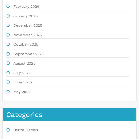
February 2026
January 2026
December 2025
November 2025
October 2025
September 2025
August 2025
July 2025
June 2025
May 2025
Categories
Berita Games