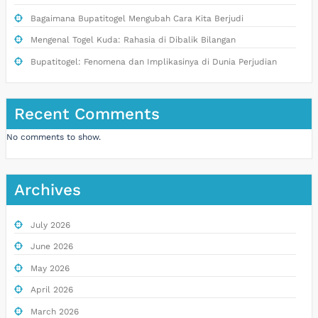
Bagaimana Bupatitogel Mengubah Cara Kita Berjudi
Mengenal Togel Kuda: Rahasia di Dibalik Bilangan
Bupatitogel: Fenomena dan Implikasinya di Dunia Perjudian
Recent Comments
No comments to show.
Archives
July 2026
June 2026
May 2026
April 2026
March 2026