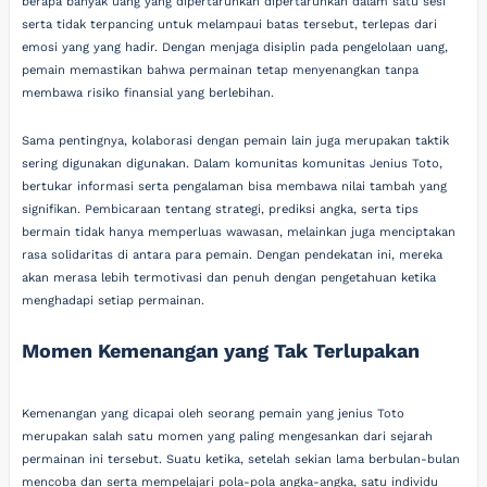
berapa banyak uang yang dipertaruhkan dipertaruhkan dalam satu sesi
serta tidak terpancing untuk melampaui batas tersebut, terlepas dari
emosi yang yang hadir. Dengan menjaga disiplin pada pengelolaan uang,
pemain memastikan bahwa permainan tetap menyenangkan tanpa
membawa risiko finansial yang berlebihan.
Sama pentingnya, kolaborasi dengan pemain lain juga merupakan taktik
sering digunakan digunakan. Dalam komunitas komunitas Jenius Toto,
bertukar informasi serta pengalaman bisa membawa nilai tambah yang
signifikan. Pembicaraan tentang strategi, prediksi angka, serta tips
bermain tidak hanya memperluas wawasan, melainkan juga menciptakan
rasa solidaritas di antara para pemain. Dengan pendekatan ini, mereka
akan merasa lebih termotivasi dan penuh dengan pengetahuan ketika
menghadapi setiap permainan.
Momen Kemenangan yang Tak Terlupakan
Kemenangan yang dicapai oleh seorang pemain yang jenius Toto
merupakan salah satu momen yang paling mengesankan dari sejarah
permainan ini tersebut. Suatu ketika, setelah sekian lama berbulan-bulan
mencoba dan serta mempelajari pola-pola angka-angka, satu individu