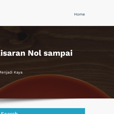
Home
Kisaran Nol sampai
Menjadi Kaya
Search