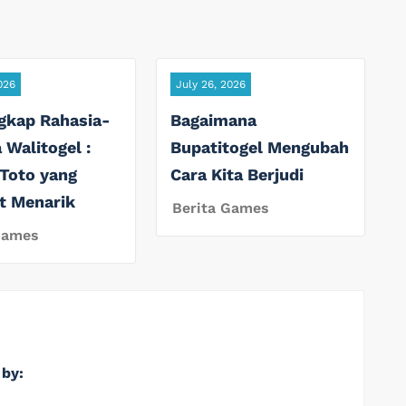
026
July 26, 2026
gkap Rahasia-
Bagaimana
 Walitogel :
Bupatitogel Mengubah
Toto yang
Cara Kita Berjudi
t Menarik
Berita Games
Games
 by: