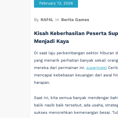
February 13, 2026
By
RAf4L
In
Berita Games
Kisah Keberhasilan Peserta Sup
Menjadi Kaya
Di saat laju perkembangan sektor hiburan
yang menarik perhatian banyak sekali oran
mereka dari permainan ini.
supertogel
Cerit
mencapai kebebasan keuangan dari awal hi
harapan.
Saat ini, kita semua banyak mendengar bahw
balik nasib baik tersebut, ada usaha, strat
sukses menorehkan kemenangan besar. Tulis