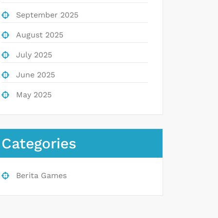
September 2025
August 2025
July 2025
June 2025
May 2025
Categories
Berita Games