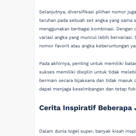
Selanjutnya, diversifikasi pilihan nomor jug
taruhan pada sebuah set angka yang sama s
menggunakan berbagai kombinasi. Dengan ca
variasi angka yang muncul lebih bervariasi.
nomor favorit atau angka keberuntungan y
Pada akhirnya, penting untuk memiliki bat
sukses memiliki disiplin untuk tidak meleb
bermain secara bijaksana dan tidak masuk d
dapat menjaga keseimbangan dan tetap fok
Cerita Inspiratif Beberap
Dalam dunia togel super, banyak kisah insp