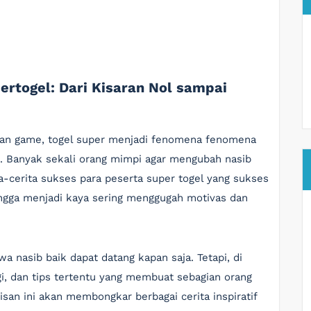
ertogel: Dari Kisaran Nol sampai
 dan game, togel super menjadi fenomena fenomena
g. Banyak sekali orang mimpi agar mengubah nasib
a-cerita sukses para peserta super togel yang sukses
ngga menjadi kaya sering menggugah motivas dan
a nasib baik dapat datang kapan saja. Tetapi, di
egi, dan tips tertentu yang membuat sebagian orang
an ini akan membongkar berbagai cerita inspiratif