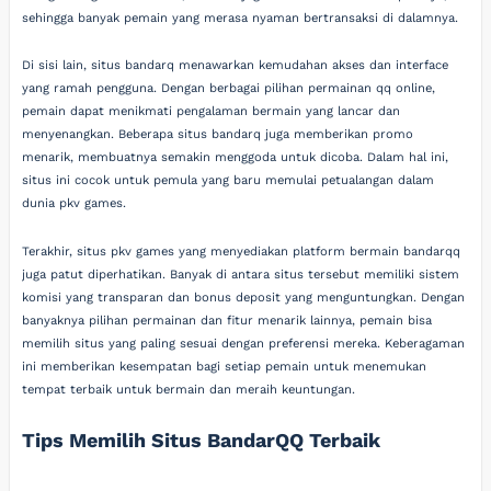
sehingga banyak pemain yang merasa nyaman bertransaksi di dalamnya.
Di sisi lain, situs bandarq menawarkan kemudahan akses dan interface
yang ramah pengguna. Dengan berbagai pilihan permainan qq online,
pemain dapat menikmati pengalaman bermain yang lancar dan
menyenangkan. Beberapa situs bandarq juga memberikan promo
menarik, membuatnya semakin menggoda untuk dicoba. Dalam hal ini,
situs ini cocok untuk pemula yang baru memulai petualangan dalam
dunia pkv games.
Terakhir, situs pkv games yang menyediakan platform bermain bandarqq
juga patut diperhatikan. Banyak di antara situs tersebut memiliki sistem
komisi yang transparan dan bonus deposit yang menguntungkan. Dengan
banyaknya pilihan permainan dan fitur menarik lainnya, pemain bisa
memilih situs yang paling sesuai dengan preferensi mereka. Keberagaman
ini memberikan kesempatan bagi setiap pemain untuk menemukan
tempat terbaik untuk bermain dan meraih keuntungan.
Tips Memilih Situs BandarQQ Terbaik