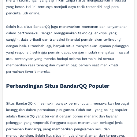
meraih keuntungan yang signifikan tanpa harus mengeluarkan investasi
yang besar. Hal ini tentunya menjadi daya tarik tersendiri bagi para
pencinta judi online.
Selain itu, situs BandarQQ juga menawarkan keamanan dan kenyamanan
dalam bertransaksi. Dengan menggunakan teknologi enkripsi yang
canggih, data pribadi dan transaksi finansial pemain akan terlindungi
dengan baik. Ditambah lagi, banyak situs menyediakan layanan pelanggan
yang responsif, sehingga pemain dapat dengan mudah mengatasi masalah
atau pertanyaan yang mereka hadapi selama bermain. Ini semua
memberikan rasa tenang dan nyaman bagi pemain saat menikmati
permainan favorit mereka.
Perbandingan Situs BandarQQ Populer
Situs BandarQQ kini semakin banyak bermunculan, menawarkan berbagai
keunggulan dalam permainan pkv games. Salah satu yang paling populer
adalah BandarQQ yang terkenal dengan bonus menarik dan layanan
pelanggan yang responsif. Pengguna dapat menemukan berbagai jenis
permainan bandarqq, yang memberikan pengalaman seru dan
menguntungkan. Selain itu, situs ini juga dikenal aman dan terpercaya,