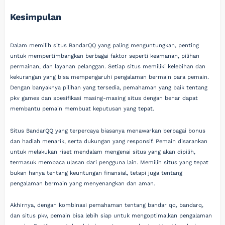
Kesimpulan
Dalam memilih situs BandarQQ yang paling menguntungkan, penting
untuk mempertimbangkan berbagai faktor seperti keamanan, pilihan
permainan, dan layanan pelanggan. Setiap situs memiliki kelebihan dan
kekurangan yang bisa mempengaruhi pengalaman bermain para pemain.
Dengan banyaknya pilihan yang tersedia, pemahaman yang baik tentang
pkv games dan spesifikasi masing-masing situs dengan benar dapat
membantu pemain membuat keputusan yang tepat.
Situs BandarQQ yang terpercaya biasanya menawarkan berbagai bonus
dan hadiah menarik, serta dukungan yang responsif. Pemain disarankan
untuk melakukan riset mendalam mengenai situs yang akan dipilih,
termasuk membaca ulasan dari pengguna lain. Memilih situs yang tepat
bukan hanya tentang keuntungan finansial, tetapi juga tentang
pengalaman bermain yang menyenangkan dan aman.
Akhirnya, dengan kombinasi pemahaman tentang bandar qq, bandarq,
dan situs pkv, pemain bisa lebih siap untuk mengoptimalkan pengalaman