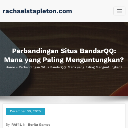
Skip
rachaelstapleton.com
to
content
Perbandingan Situs BandarQQ:
Mana yang Paling Menguntungkan?
Home
»
Perbandingan Situs BandarQQ: Mana yang Paling Menguntungkan?
December 30, 2025
By
RAf4L
In
Berita Games