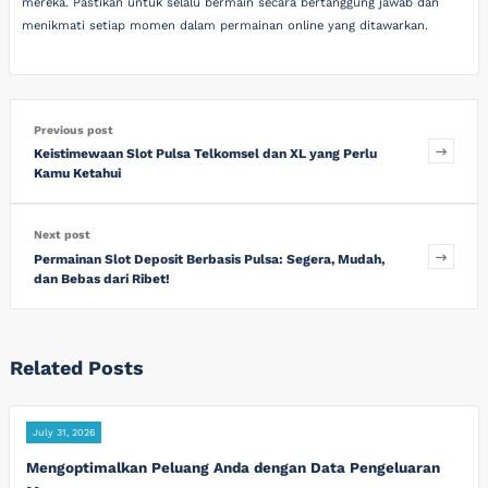
mereka. Pastikan untuk selalu bermain secara bertanggung jawab dan
menikmati setiap momen dalam permainan online yang ditawarkan.
Previous post
Keistimewaan Slot Pulsa Telkomsel dan XL yang Perlu
Kamu Ketahui
Next post
Permainan Slot Deposit Berbasis Pulsa: Segera, Mudah,
dan Bebas dari Ribet!
Related Posts
July 31, 2026
Mengoptimalkan Peluang Anda dengan Data Pengeluaran