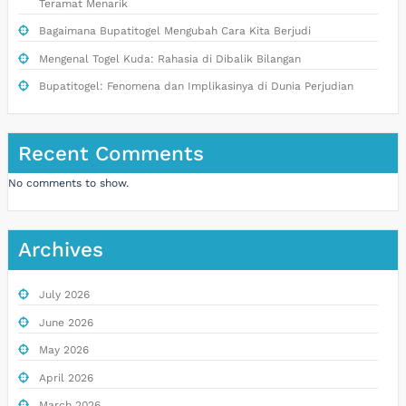
Teramat Menarik
Bagaimana Bupatitogel Mengubah Cara Kita Berjudi
Mengenal Togel Kuda: Rahasia di Dibalik Bilangan
Bupatitogel: Fenomena dan Implikasinya di Dunia Perjudian
Recent Comments
No comments to show.
Archives
July 2026
June 2026
May 2026
April 2026
March 2026