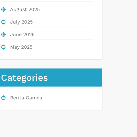
August 2025
July 2025
June 2025
May 2025
Categories
Berita Games