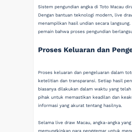
Sistem pengundian angka di Toto Macau dir
Dengan bantuan teknologi modern, live dra
menampilkan hasil undian secara langsung
pemain bahwa proses pengundian berlangsu
Proses Keluaran dan Peng
Proses keluaran dan pengeluaran dalam to
ketelitian dan transparansi. Setiap hasil pe
biasanya dilakukan dalam waktu yang telah 
pihak untuk memastikan keadilan dan keak
informasi yang akurat tentang hasilnya.
Selama live draw Macau, angka-angka yang d
memungkinkan para penggemar untuk mengik