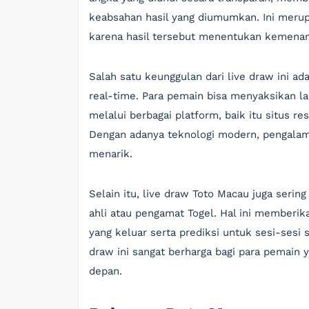
keabsahan hasil yang diumumkan. Ini meru
karena hasil tersebut menentukan kemenan
Salah satu keunggulan dari live draw ini
real-time. Para pemain bisa menyaksikan l
melalui berbagai platform, baik itu situs r
Dengan adanya teknologi modern, pengalama
menarik.
Selain itu, live draw Toto Macau juga serin
ahli atau pengamat Togel. Hal ini memberi
yang keluar serta prediksi untuk sesi-sesi 
draw ini sangat berharga bagi para pemain
depan.