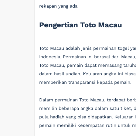
rekapan yang ada.
Pengertian Toto Macau
Toto Macau adalah jenis permainan togel yan
Indonesia. Permainan ini berasal dari Macau
Toto Macau, pemain dapat memasang taruha
dalam hasil undian. Keluaran angka ini bias
memberikan transparansi kepada pemain.
Dalam permainan Toto Macau, terdapat berba
memilih beberapa angka dalam satu tiket, 
pula hadiah yang bisa didapatkan. Keluaran 
pemain memiliki kesempatan rutin untuk 