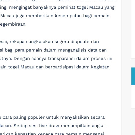
ting, mengingat banyaknya peminat togel Macau yang
to Macau juga memberikan kesempatan bagi pemain
egembiraan.
esai, rekapan angka akan segera diupdate dan
nsi bagi para pemain dalam menganalisis data dan
tnya. Dengan adanya transparansi dalam proses ini,
ain togel Macau dan berpartisipasi dalam kegiatan
 cara paling populer untuk menyaksikan secara
 Macau. Setiap sesi live draw menampilkan angka-
berikan kepastian kepada para pemain mengenai