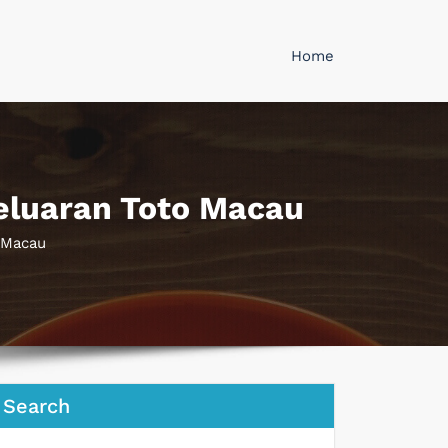
Home
eluaran Toto Macau
 Macau
Search