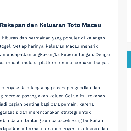
 Rekapan dan Keluaran Toto Macau
k hiburan dan permainan yang populer di kalangan
togel. Setiap harinya, keluaran Macau menarik
uk mendapatkan angka-angka keberuntungan. Dengan
es mudah melalui platform online, semakin banyak
t menyaksikan langsung proses pengundian dan
 mereka pasang akan keluar. Selain itu, rekapan
jadi bagian penting bagi para pemain, karena
analisis dan merencanakan strategi untuk
 lebih dalam tentang semua aspek yang berkaitan
dapatkan informasi terkini mengenai keluaran dan