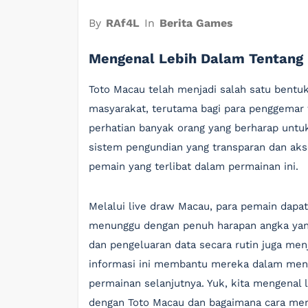
By
RAf4L
In
Berita Games
Mengenal Lebih Dalam Tentang
Toto Macau telah menjadi salah satu bentu
masyarakat, terutama bagi para penggemar 
perhatian banyak orang yang berharap unt
sistem pengundian yang transparan dan aks
pemain yang terlibat dalam permainan ini.
Melalui live draw Macau, para pemain dapa
menunggu dengan penuh harapan angka yang
dan pengeluaran data secara rutin juga men
informasi ini membantu mereka dalam meng
permainan selanjutnya. Yuk, kita mengenal
dengan Toto Macau dan bagaimana cara men