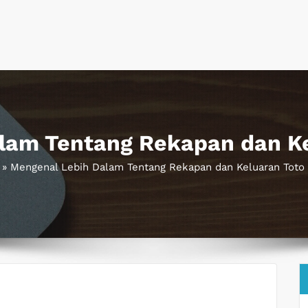
lam Tentang Rekapan dan K
»
Mengenal Lebih Dalam Tentang Rekapan dan Keluaran Toto