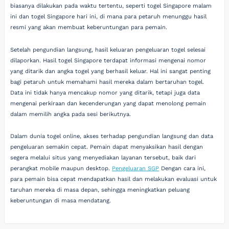
biasanya dilakukan pada waktu tertentu, seperti togel Singapore malam
ini dan togel Singapore hari ini, di mana para petaruh menunggu hasil
resmi yang akan membuat keberuntungan para pemain.
Setelah pengundian langsung, hasil keluaran pengeluaran togel selesai
dilaporkan. Hasil togel Singapore terdapat informasi mengenai nomor
yang ditarik dan angka togel yang berhasil keluar. Hal ini sangat penting
bagi petaruh untuk memahami hasil mereka dalam bertaruhan togel.
Data ini tidak hanya mencakup nomor yang ditarik, tetapi juga data
mengenai perkiraan dan kecenderungan yang dapat menolong pemain
dalam memilih angka pada sesi berikutnya.
Dalam dunia togel online, akses terhadap pengundian langsung dan data
pengeluaran semakin cepat. Pemain dapat menyaksikan hasil dengan
segera melalui situs yang menyediakan layanan tersebut, baik dari
perangkat mobile maupun desktop.
Pengeluaran SGP
Dengan cara ini,
para pemain bisa cepat mendapatkan hasil dan melakukan evaluasi untuk
taruhan mereka di masa depan, sehingga meningkatkan peluang
keberuntungan di masa mendatang.