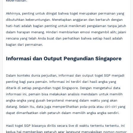
keberhasilan.
Akhirnya, penting untuk diingat bahwa togel merupakan permainan yang
dibutuhkan keberuntungan. Menetapkan anggaran dan bertaruh dengan
hati-hati adalah bagian penting untuk menikmati pengalaman tanpa jatuh
dalam harapan menang. Hindari membiarkan emosi mengambil alih; jalani
rencana yang telah Anda buat dan perhatikan bahwa setiap hasil adalah
bagian dari permainan.
Informasi dan Output Pengundian Singapore
Dalam konteks dunia perjudian, informasi dan output togel SGP menjadi
penting bagi para pemain. Informasi ini terdiri dari hasil angka yang
ditarik di setiap pengundian togel Singapore. Dengan mengetahui data
informasi ini, pemain bisa melakukan analisis mendalam untuk memilih
angka-angka yang gusah berpotensi menang dalam waktu yang akan
datang. Selain itu, data juga memperlihatkan pola-pola atau ciri-ciri yang
dapat dimanfaatkan oleh petaruh dalam memilih angka angka sendiri.
Hasil togel SGP biasanya dirilis secara live di waktu tertentu tertentu. Ini
kedua hal memberikan petaruh agar langsung menyaksikan nomor-nomor