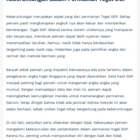
Keberuntungan merupakan aspek yang dari permainan Togel SGP. Setiap
pemain pasti mengharapkan angkuh nya akan keluar dan memberikan
kemenangan. Togel SGP dikenal karena sistem undiannya yang transparan
dan terpercaya, membuat pemain dapat lebih nyaman dalam
menempatkan taruhan. Namun, nasib tidak hanya berdasarkan
tergantung pada nasib saja, melainkan juga pada pemilihan angka dan
cermat dan metode bermain yang.
Banyak sekali pemain yang meyakini bahwasanya ada pola tertentu dalam
pengeluaran angka togel Singapore yang dapat dipecahkan. Data hasil SGP
menjadi penting bagi pemain untuk mengamati angka-angka yang
muncul. Dengan mempelajari data dan tren ini, pemain dapat
meningkatkan kemungkinan mereka untuk memenangkan permainan.
Namun, tetap diingat bahwa tidak ada jaminan bahwa metode ini akan
selalu berhasil, sebab undian togel tetap bergantung pada keberuntungan.
Di sisi lain, perjudian perlu dilakukan dengan bijak. Kebanyakan pemain
mengalami keterpurukan dan perlambatan dalam permainan togel SGP.
Karena itu, penting untuk memposisikan diri dengan baik dan tidak