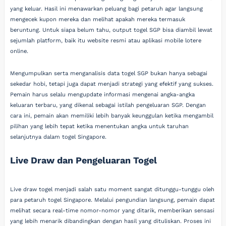
yang keluar. Hasil ini menawarkan peluang bagi petaruh agar langsung
mengecek kupon mereka dan melihat apakah mereka termasuk
beruntung. Untuk siapa belum tahu, output togel SGP bisa diambil lewat
sejumlah platform, baik itu website resmi atau aplikasi mobile lotere
online.
Mengumpulkan serta menganalisis data togel SGP bukan hanya sebagai
sekedar hobi, tetapi juga dapat menjadi strategi yang efektif yang sukses.
Pemain harus selalu mengupdate informasi mengenai angka-angka
keluaran terbaru, yang dikenal sebagai istilah pengeluaran SGP. Dengan
cara ini, pemain akan memiliki lebih banyak keunggulan ketika mengambil
pilihan yang lebih tepat ketika menentukan angka untuk taruhan
selanjutnya dalam togel Singapore.
Live Draw dan Pengeluaran Togel
Live draw togel menjadi salah satu moment sangat ditunggu-tunggu oleh
para petaruh togel Singapore. Melalui pengundian langsung, pemain dapat
melihat secara real-time nomor-nomor yang ditarik, memberikan sensasi
yang lebih menarik dibandingkan dengan hasil yang dituliskan. Proses ini