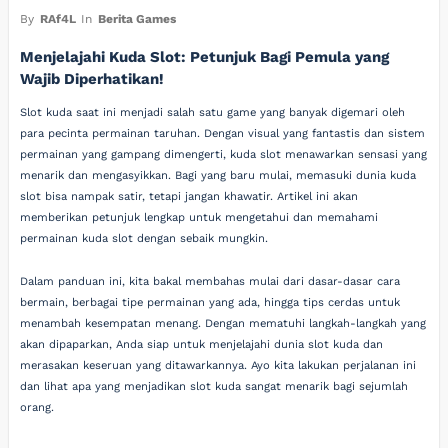
By
RAf4L
In
Berita Games
Menjelajahi Kuda Slot: Petunjuk Bagi Pemula yang
Wajib Diperhatikan!
Slot kuda saat ini menjadi salah satu game yang banyak digemari oleh
para pecinta permainan taruhan. Dengan visual yang fantastis dan sistem
permainan yang gampang dimengerti, kuda slot menawarkan sensasi yang
menarik dan mengasyikkan. Bagi yang baru mulai, memasuki dunia kuda
slot bisa nampak satir, tetapi jangan khawatir. Artikel ini akan
memberikan petunjuk lengkap untuk mengetahui dan memahami
permainan kuda slot dengan sebaik mungkin.
Dalam panduan ini, kita bakal membahas mulai dari dasar-dasar cara
bermain, berbagai tipe permainan yang ada, hingga tips cerdas untuk
menambah kesempatan menang. Dengan mematuhi langkah-langkah yang
akan dipaparkan, Anda siap untuk menjelajahi dunia slot kuda dan
merasakan keseruan yang ditawarkannya. Ayo kita lakukan perjalanan ini
dan lihat apa yang menjadikan slot kuda sangat menarik bagi sejumlah
orang.