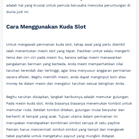
adalah hal yang krusial untuk pemula berusaha mencoba peruntungan di
dunia judi ini.
Cara Menggunakan Kuda Slot
Untuk mengawali permainan kuda slot, tahap awal yang perlu diambil
ialah menentukan mesin slot yang tepat. Pastikan untuk selalu mengerti
tema dan ciri-ciri pada mesin itu, karena setiap mesin menawarkan
pengalaman bermain yang berbeda. Anda mesti memperhatikan nilai
taruhan terendah dan tertinggi, agar bisa menyusun anggaran permainan
secara efisien. Begitu memilih mesin, anda dapat menginput koin atau
money ke dalam mesin dan mengatur taruhan sesuai keinginan Anda.
Begitu taruhan disiapkan, langkah berikutnya adalah memutar gulungan.
Pada mesin kuda slot, Anda biasanya biasanya menemukan tombol untuk
memutar roda. Setelah tombol ditekan, gulungan mulai berputar dan
berhenti di tempat yang acak. Tujuan utama dalam permainan ini
merupakan mendapatkan kombinasi simbol serupa di satu payline.
Pemain harus mencermati simbol-simbol yang tampil dan mengecek
tabel paytable untuk mengetahui payout yang mungkin didapat.