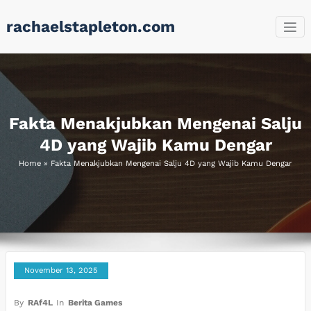
Skip
rachaelstapleton.com
to
content
Fakta Menakjubkan Mengenai Salju
4D yang Wajib Kamu Dengar
Home
»
Fakta Menakjubkan Mengenai Salju 4D yang Wajib Kamu Dengar
November 13, 2025
By
RAf4L
In
Berita Games