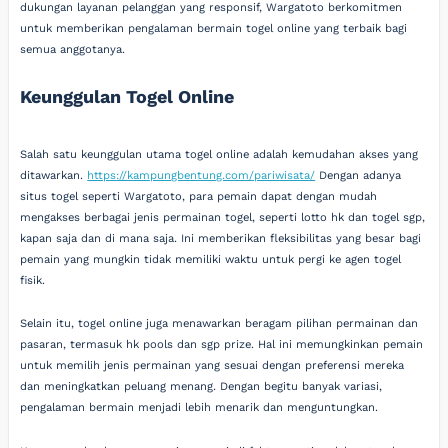
dukungan layanan pelanggan yang responsif, Wargatoto berkomitmen
untuk memberikan pengalaman bermain togel online yang terbaik bagi
semua anggotanya.
Keunggulan Togel Online
Salah satu keunggulan utama togel online adalah kemudahan akses yang
ditawarkan.
https://kampungbentung.com/pariwisata/
Dengan adanya
situs togel seperti Wargatoto, para pemain dapat dengan mudah
mengakses berbagai jenis permainan togel, seperti lotto hk dan togel sgp,
kapan saja dan di mana saja. Ini memberikan fleksibilitas yang besar bagi
pemain yang mungkin tidak memiliki waktu untuk pergi ke agen togel
fisik.
Selain itu, togel online juga menawarkan beragam pilihan permainan dan
pasaran, termasuk hk pools dan sgp prize. Hal ini memungkinkan pemain
untuk memilih jenis permainan yang sesuai dengan preferensi mereka
dan meningkatkan peluang menang. Dengan begitu banyak variasi,
pengalaman bermain menjadi lebih menarik dan menguntungkan.