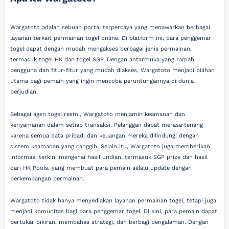
Wargatoto adalah sebuah portal terpercaya yang menawarkan berbagai
layanan terkait permainan togel online. Di platform ini, para penggemar
togel dapat dengan mudah mengakses berbagai jenis permainan,
termasuk togel HK dan togel SGP. Dengan antarmuka yang ramah
pengguna dan fitur-fitur yang mudah diakses, Wargatoto menjadi pilihan
utama bagi pemain yang ingin mencoba peruntungannya di dunia
perjudian.
Sebagai agen togel resmi, Wargatoto menjamin keamanan dan
kenyamanan dalam setiap transaksi. Pelanggan dapat merasa tenang
karena semua data pribadi dan keuangan mereka dilindungi dengan
sistem keamanan yang canggih. Selain itu, Wargatoto juga memberikan
informasi terkini mengenai hasil undian, termasuk SGP prize dan hasil
dari HK Pools, yang membuat para pemain selalu update dengan
perkembangan permainan.
Wargatoto tidak hanya menyediakan layanan permainan togel, tetapi juga
menjadi komunitas bagi para penggemar togel. Di sini, para pemain dapat
bertukar pikiran, membahas strategi, dan berbagi pengalaman. Dengan