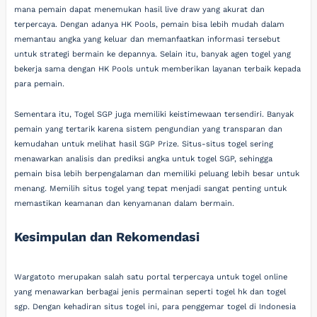
mana pemain dapat menemukan hasil live draw yang akurat dan
terpercaya. Dengan adanya HK Pools, pemain bisa lebih mudah dalam
memantau angka yang keluar dan memanfaatkan informasi tersebut
untuk strategi bermain ke depannya. Selain itu, banyak agen togel yang
bekerja sama dengan HK Pools untuk memberikan layanan terbaik kepada
para pemain.
Sementara itu, Togel SGP juga memiliki keistimewaan tersendiri. Banyak
pemain yang tertarik karena sistem pengundian yang transparan dan
kemudahan untuk melihat hasil SGP Prize. Situs-situs togel sering
menawarkan analisis dan prediksi angka untuk togel SGP, sehingga
pemain bisa lebih berpengalaman dan memiliki peluang lebih besar untuk
menang. Memilih situs togel yang tepat menjadi sangat penting untuk
memastikan keamanan dan kenyamanan dalam bermain.
Kesimpulan dan Rekomendasi
Wargatoto merupakan salah satu portal terpercaya untuk togel online
yang menawarkan berbagai jenis permainan seperti togel hk dan togel
sgp. Dengan kehadiran situs togel ini, para penggemar togel di Indonesia