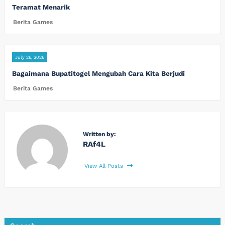
Teramat Menarik
Berita Games
July 26, 2026
Bagaimana Bupatitogel Mengubah Cara Kita Berjudi
Berita Games
Written by:
RAf4L
View All Posts