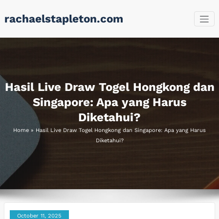
Skip
rachaelstapleton.com
to
content
Hasil Live Draw Togel Hongkong dan
Singapore: Apa yang Harus
Diketahui?
Home
»
Hasil Live Draw Togel Hongkong dan Singapore: Apa yang Harus
Diketahui?
October 11, 2025