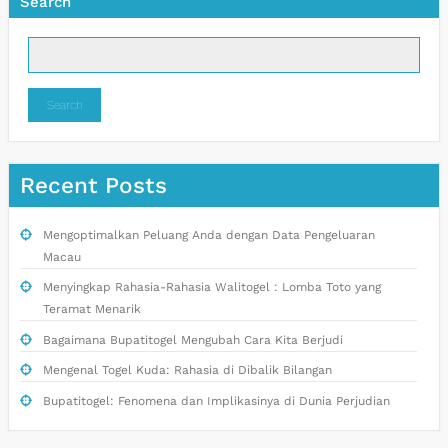
Search
Search
Recent Posts
Mengoptimalkan Peluang Anda dengan Data Pengeluaran
Macau
Menyingkap Rahasia-Rahasia Walitogel : Lomba Toto yang
Teramat Menarik
Bagaimana Bupatitogel Mengubah Cara Kita Berjudi
Mengenal Togel Kuda: Rahasia di Dibalik Bilangan
Bupatitogel: Fenomena dan Implikasinya di Dunia Perjudian