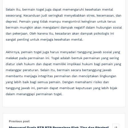
Selain itu, bermain togel juga dapat memengaruhi kesehatan mental
seseorang. Kecanduan judi seringkali menyebabkan stres, kecemasan, dan
depresi. Pemain yang tidak mampu mengontrol keinginan untuk terus
bermain mungkin akan mengalami dampak negatif dalam hubungan sosial
dan pekerjaan. Oleh karena itu, kesadaran akan dampak psikologis ini
sangat penting untuk menjaga kesehatan mental.
Akhirnya, pemain togel juga harus menyadari tanggung jawab sosial yang
melekat pada permainan ini. Togel adalah bentuk permainan yang sering
diatur oleh hukum dan dapat memiliki implikasi hukum bagi pemain yang
melanggar peraturan. Selain itu, bermain secara bertanggung jawab
membantu menjaga integritas permainan dan menciptakan lingkungan
yang lebih baik bagi semua pemain. Dengan memahami risiko dan
tanggung jawab ini, pemain dapat membuat keputusan yang lebih bijak
dalam menanggapi permainan togel.
Previous post
Menyusuri Dunia RTP RTP Permainan Slot: Tips dan Strategi