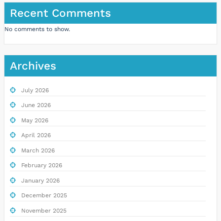
Recent Comments
No comments to show.
Archives
July 2026
June 2026
May 2026
April 2026
March 2026
February 2026
January 2026
December 2025
November 2025