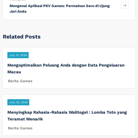
Mengenal Aplikasi PKV Games: Permainan Seru di Ujung
Jari Anda
Related Posts
July 31, 2026
Mengoptimalkan Peluang Anda dengan Data Pengeluaran
Macau
Berita Games
July 30, 2026
Menyingkap Rahasia-Rahasia Walitogel : Lomba Toto yang
Teramat Menarik
Berita Games