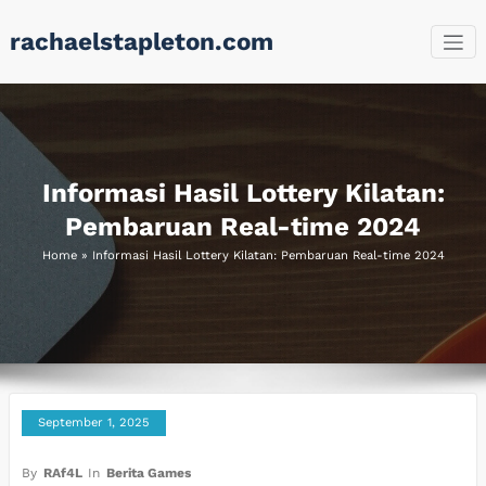
Skip
rachaelstapleton.com
to
content
Informasi Hasil Lottery Kilatan:
Pembaruan Real-time 2024
Home
»
Informasi Hasil Lottery Kilatan: Pembaruan Real-time 2024
September 1, 2025
By
RAf4L
In
Berita Games