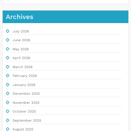
Archives
July 2026
June 2026
May 2026
April 2026
March 2026
February 2026
January 2026
December 2025
November 2025
October 2025
September 2025
August 2025