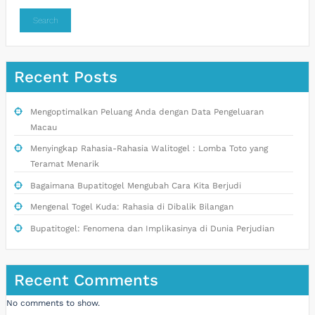
Search
Recent Posts
Mengoptimalkan Peluang Anda dengan Data Pengeluaran
Macau
Menyingkap Rahasia-Rahasia Walitogel : Lomba Toto yang
Teramat Menarik
Bagaimana Bupatitogel Mengubah Cara Kita Berjudi
Mengenal Togel Kuda: Rahasia di Dibalik Bilangan
Bupatitogel: Fenomena dan Implikasinya di Dunia Perjudian
Recent Comments
No comments to show.