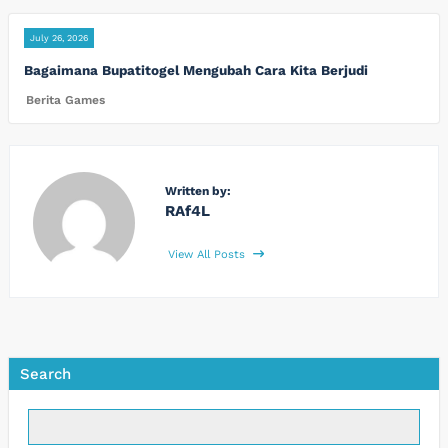
July 26, 2026
Bagaimana Bupatitogel Mengubah Cara Kita Berjudi
Berita Games
Written by:
RAf4L
View All Posts
Search