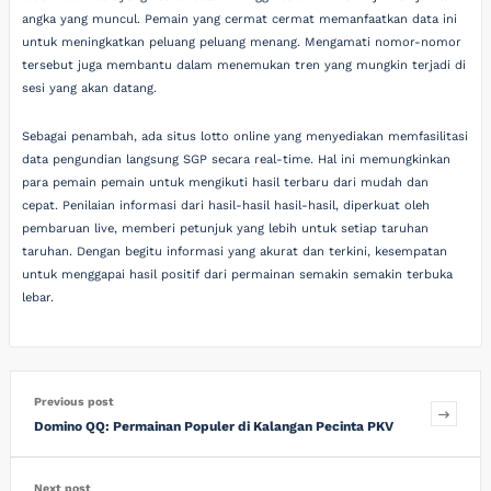
angka yang muncul. Pemain yang cermat cermat memanfaatkan data ini
untuk meningkatkan peluang peluang menang. Mengamati nomor-nomor
tersebut juga membantu dalam menemukan tren yang mungkin terjadi di
sesi yang akan datang.
Sebagai penambah, ada situs lotto online yang menyediakan memfasilitasi
data pengundian langsung SGP secara real-time. Hal ini memungkinkan
para pemain pemain untuk mengikuti hasil terbaru dari mudah dan
cepat. Penilaian informasi dari hasil-hasil hasil-hasil, diperkuat oleh
pembaruan live, memberi petunjuk yang lebih untuk setiap taruhan
taruhan. Dengan begitu informasi yang akurat dan terkini, kesempatan
untuk menggapai hasil positif dari permainan semakin semakin terbuka
lebar.
Previous post
Domino QQ: Permainan Populer di Kalangan Pecinta PKV
Next post