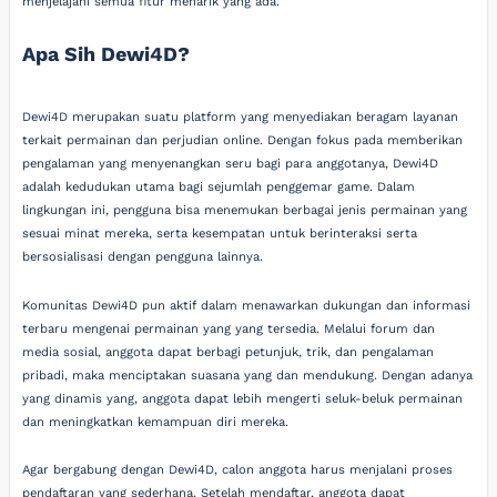
menjelajahi semua fitur menarik yang ada.
Apa Sih Dewi4D?
Dewi4D merupakan suatu platform yang menyediakan beragam layanan
terkait permainan dan perjudian online. Dengan fokus pada memberikan
pengalaman yang menyenangkan seru bagi para anggotanya, Dewi4D
adalah kedudukan utama bagi sejumlah penggemar game. Dalam
lingkungan ini, pengguna bisa menemukan berbagai jenis permainan yang
sesuai minat mereka, serta kesempatan untuk berinteraksi serta
bersosialisasi dengan pengguna lainnya.
Komunitas Dewi4D pun aktif dalam menawarkan dukungan dan informasi
terbaru mengenai permainan yang yang tersedia. Melalui forum dan
media sosial, anggota dapat berbagi petunjuk, trik, dan pengalaman
pribadi, maka menciptakan suasana yang dan mendukung. Dengan adanya
yang dinamis yang, anggota dapat lebih mengerti seluk-beluk permainan
dan meningkatkan kemampuan diri mereka.
Agar bergabung dengan Dewi4D, calon anggota harus menjalani proses
pendaftaran yang sederhana. Setelah mendaftar, anggota dapat