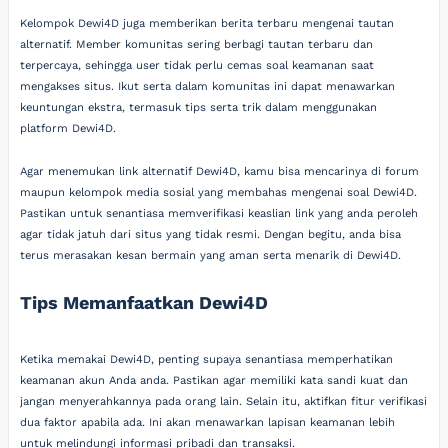
Kelompok Dewi4D juga memberikan berita terbaru mengenai tautan
alternatif. Member komunitas sering berbagi tautan terbaru dan
terpercaya, sehingga user tidak perlu cemas soal keamanan saat
mengakses situs. Ikut serta dalam komunitas ini dapat menawarkan
keuntungan ekstra, termasuk tips serta trik dalam menggunakan
platform Dewi4D.
Agar menemukan link alternatif Dewi4D, kamu bisa mencarinya di forum
maupun kelompok media sosial yang membahas mengenai soal Dewi4D.
Pastikan untuk senantiasa memverifikasi keaslian link yang anda peroleh
agar tidak jatuh dari situs yang tidak resmi. Dengan begitu, anda bisa
terus merasakan kesan bermain yang aman serta menarik di Dewi4D.
Tips Memanfaatkan Dewi4D
Ketika memakai Dewi4D, penting supaya senantiasa memperhatikan
keamanan akun Anda anda. Pastikan agar memiliki kata sandi kuat dan
jangan menyerahkannya pada orang lain. Selain itu, aktifkan fitur verifikasi
dua faktor apabila ada. Ini akan menawarkan lapisan keamanan lebih
untuk melindungi informasi pribadi dan transaksi.