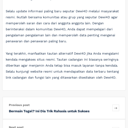
Selalu update informasi paling baru seputar Dewi4D melalui masyarakat
resmi. Ikutlah bersama komunitas atau grup yang seputar Dewi4D agar
memperoleh saran dan cara dari anggota anggota lain. Dengan
berinteraksi dalam komunitas Dewi4D, Anda dapat mempelajari dari
pengalaman pengalaman lain dan memperoleh data penting mengenai
penawaran dan penawaran paling baru.
Yang terakhir, manfaatkan tautan alternatif Dewi4D jika Anda mengalami
kendala mengakses situs resmi. Tautan cadangan ini biasanya seringnya
diberikan agar menjamin Anda tetap bisa masuk layanan tanpa kendala.
Selalu kunjungi website resmi untuk mendapatkan data terbaru tentang
link cadangan dan fungsi lain yang ditawarkan disediakan oleh Dewi4D.
Previous post
Bermain Togel? Ini Dia Trik Rahasia untuk Sukses
Next post