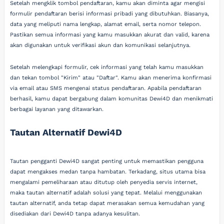
Setelah mengklik tombol pendaftaran, kamu akan diminta agar mengisi
formulir pendaftaran berisi informasi pribadi yang dibutuhkan. Biasanya,
data yang meliputi nama lengkap, alamat email, serta nomor telepon.
Pastikan semua informasi yang kamu masukkan akurat dan valid, karena
akan digunakan untuk verifikasi akun dan komunikasi selanjutnya.
Setelah melengkapi formulir, cek informasi yang telah kamu masukkan
dan tekan tombol "Kirim" atau "Daftar". Kamu akan menerima konfirmasi
via email atau SMS mengenai status pendaftaran. Apabila pendaftaran
berhasil, kamu dapat bergabung dalam komunitas Dewi4D dan menikmati
berbagai layanan yang ditawarkan.
Tautan Alternatif Dewi4D
Tautan pengganti Dewi4D sangat penting untuk memastikan pengguna
dapat mengakses medan tanpa hambatan. Terkadang, situs utama bisa
mengalami pemeliharaan atau ditutup oleh penyedia servis internet,
maka tautan alternatif adalah solusi yang tepat. Melalui menggunakan
tautan alternatif, anda tetap dapat merasakan semua kemudahan yang
disediakan dari Dewi4D tanpa adanya kesulitan.