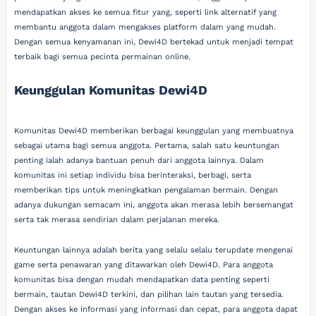
mendapatkan akses ke semua fitur yang, seperti link alternatif yang
membantu anggota dalam mengakses platform dalam yang mudah.
Dengan semua kenyamanan ini, Dewi4D bertekad untuk menjadi tempat
terbaik bagi semua pecinta permainan online.
Keunggulan Komunitas Dewi4D
Komunitas Dewi4D memberikan berbagai keunggulan yang membuatnya
sebagai utama bagi semua anggota. Pertama, salah satu keuntungan
penting ialah adanya bantuan penuh dari anggota lainnya. Dalam
komunitas ini setiap individu bisa berinteraksi, berbagi, serta
memberikan tips untuk meningkatkan pengalaman bermain. Dengan
adanya dukungan semacam ini, anggota akan merasa lebih bersemangat
serta tak merasa sendirian dalam perjalanan mereka.
Keuntungan lainnya adalah berita yang selalu selalu terupdate mengenai
game serta penawaran yang ditawarkan oleh Dewi4D. Para anggota
komunitas bisa dengan mudah mendapatkan data penting seperti
bermain, tautan Dewi4D terkini, dan pilihan lain tautan yang tersedia.
Dengan akses ke informasi yang informasi dan cepat, para anggota dapat