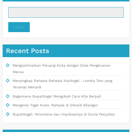
Search
Recent Posts
Mengoptimalkan Peluang Anda dengan Data Pengeluaran
Macau
Menyingkap Rahasia-Rahasia Walitogel : Lomba Toto yang
Teramat Menarik
Bagaimana Bupatitogel Mengubah Cara Kita Berjudi
Mengenal Togel Kuda: Rahasia di Dibalik Bilangan
Bupatitogel: Fenomena dan Implikasinya di Dunia Perjudian