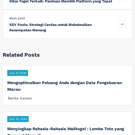
Situs Togel Terbaik: Panduan Memilih Platform yang Tepat
Next post
SDY Pools: Strategi Cerdas untuk Maksimalkan
Kesempatan Menang
Related Posts
July 31, 2026
Mengoptimalkan Peluang Anda dengan Data Pengeluaran
Macau
Berita Games
July 30, 2026
Menyingkap Rahasia-Rahasia Walitogel : Lomba Toto yang