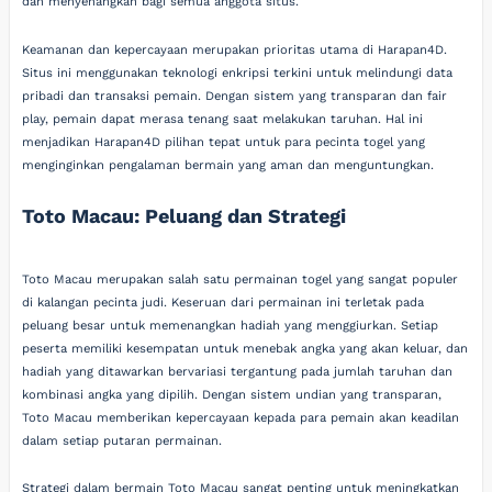
dan menyenangkan bagi semua anggota situs.
Keamanan dan kepercayaan merupakan prioritas utama di Harapan4D.
Situs ini menggunakan teknologi enkripsi terkini untuk melindungi data
pribadi dan transaksi pemain. Dengan sistem yang transparan dan fair
play, pemain dapat merasa tenang saat melakukan taruhan. Hal ini
menjadikan Harapan4D pilihan tepat untuk para pecinta togel yang
menginginkan pengalaman bermain yang aman dan menguntungkan.
Toto Macau: Peluang dan Strategi
Toto Macau merupakan salah satu permainan togel yang sangat populer
di kalangan pecinta judi. Keseruan dari permainan ini terletak pada
peluang besar untuk memenangkan hadiah yang menggiurkan. Setiap
peserta memiliki kesempatan untuk menebak angka yang akan keluar, dan
hadiah yang ditawarkan bervariasi tergantung pada jumlah taruhan dan
kombinasi angka yang dipilih. Dengan sistem undian yang transparan,
Toto Macau memberikan kepercayaan kepada para pemain akan keadilan
dalam setiap putaran permainan.
Strategi dalam bermain Toto Macau sangat penting untuk meningkatkan