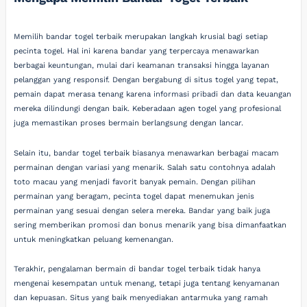
Memilih bandar togel terbaik merupakan langkah krusial bagi setiap
pecinta togel. Hal ini karena bandar yang terpercaya menawarkan
berbagai keuntungan, mulai dari keamanan transaksi hingga layanan
pelanggan yang responsif. Dengan bergabung di situs togel yang tepat,
pemain dapat merasa tenang karena informasi pribadi dan data keuangan
mereka dilindungi dengan baik. Keberadaan agen togel yang profesional
juga memastikan proses bermain berlangsung dengan lancar.
Selain itu, bandar togel terbaik biasanya menawarkan berbagai macam
permainan dengan variasi yang menarik. Salah satu contohnya adalah
toto macau yang menjadi favorit banyak pemain. Dengan pilihan
permainan yang beragam, pecinta togel dapat menemukan jenis
permainan yang sesuai dengan selera mereka. Bandar yang baik juga
sering memberikan promosi dan bonus menarik yang bisa dimanfaatkan
untuk meningkatkan peluang kemenangan.
Terakhir, pengalaman bermain di bandar togel terbaik tidak hanya
mengenai kesempatan untuk menang, tetapi juga tentang kenyamanan
dan kepuasan. Situs yang baik menyediakan antarmuka yang ramah