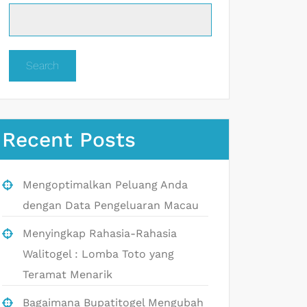
Search
Recent Posts
Mengoptimalkan Peluang Anda
dengan Data Pengeluaran Macau
Menyingkap Rahasia-Rahasia
Walitogel : Lomba Toto yang
Teramat Menarik
Bagaimana Bupatitogel Mengubah