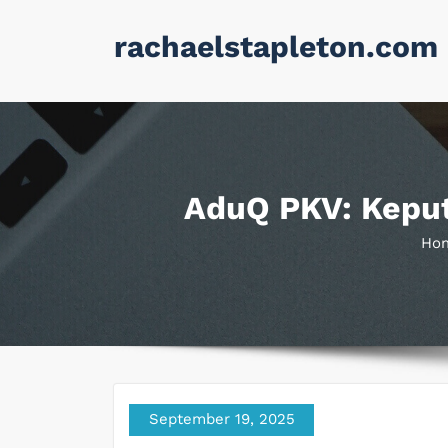
Skip
rachaelstapleton.com
to
content
AduQ PKV: Keput
Ho
September 19, 2025