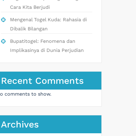
Cara Kita Berjudi
Mengenal Togel Kuda: Rahasia di
Dibalik Bilangan
Bupatitogel: Fenomena dan
Implikasinya di Dunia Perjudian
Recent Comments
o comments to show.
Archives