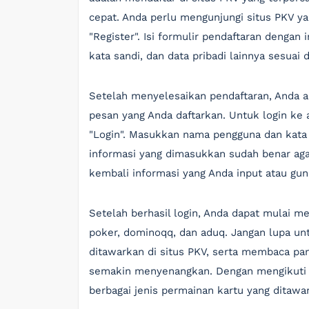
cepat. Anda perlu mengunjungi situs PKV yan
"Register". Isi formulir pendaftaran dengan
kata sandi, dan data pribadi lainnya sesuai 
Setelah menyelesaikan pendaftaran, Anda a
pesan yang Anda daftarkan. Untuk login ke 
"Login". Masukkan nama pengguna dan kata 
informasi yang dimasukkan sudah benar agar
kembali informasi yang Anda input atau gun
Setelah berhasil login, Anda dapat mulai me
poker, dominoqq, dan aduq. Jangan lupa un
ditawarkan di situs PKV, serta membaca p
semakin menyenangkan. Dengan mengikuti l
berbagai jenis permainan kartu yang ditaw