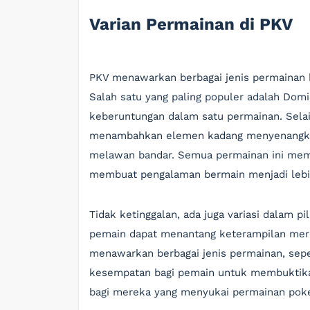
Varian Permainan di PKV
PKV menawarkan berbagai jenis permainan 
Salah satu yang paling populer adalah Dom
keberuntungan dalam satu permainan. Selai
menambahkan elemen kadang menyenangkan
melawan bandar. Semua permainan ini memi
membuat pengalaman bermain menjadi leb
Tidak ketinggalan, ada juga variasi dalam 
pemain dapat menantang keterampilan mere
menawarkan berbagai jenis permainan, sep
kesempatan bagi pemain untuk membuktikan
bagi mereka yang menyukai permainan poke