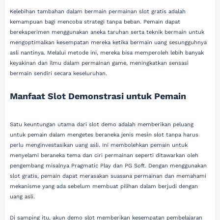
Kelebihan tambahan dalam bermain permainan slot gratis adalah
kemampuan bagi mencoba strategi tanpa beban. Pemain dapat
bereksperimen menggunakan aneka taruhan serta teknik bermain untuk
mengoptimalkan kesempatan mereka ketika bermain uang sesungguhnya
asli nantinya. Melalui metode ini, mereka bisa memperoleh lebih banyak
keyakinan dan ilmu dalam permainan game, meningkatkan sensasi
bermain sendiri secara keseluruhan.
Manfaat Slot Demonstrasi untuk Pemain
Satu keuntungan utama dari slot demo adalah memberikan peluang
untuk pemain dalam mengetes beraneka jenis mesin slot tanpa harus
perlu menginvestasikan uang asli. Ini membolehkan pemain untuk
menyelami beraneka tema dan ciri permainan seperti ditawarkan oleh
pengembang misalnya Pragmatic Play dan PG Soft. Dengan menggunakan
slot gratis, pemain dapat merasakan suasana permainan dan memahami
mekanisme yang ada sebelum membuat pilihan dalam berjudi dengan
uang asli.
Di samping itu, akun demo slot memberikan kesempatan pembelajaran