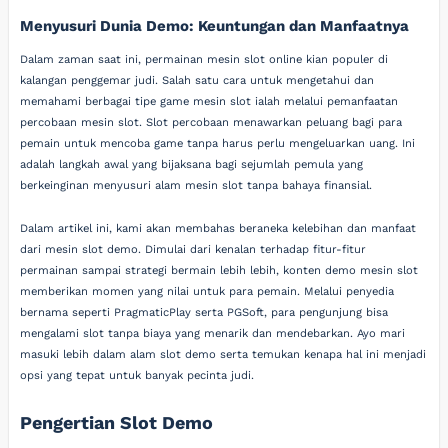
Menyusuri Dunia Demo: Keuntungan dan Manfaatnya
Dalam zaman saat ini, permainan mesin slot online kian populer di
kalangan penggemar judi. Salah satu cara untuk mengetahui dan
memahami berbagai tipe game mesin slot ialah melalui pemanfaatan
percobaan mesin slot. Slot percobaan menawarkan peluang bagi para
pemain untuk mencoba game tanpa harus perlu mengeluarkan uang. Ini
adalah langkah awal yang bijaksana bagi sejumlah pemula yang
berkeinginan menyusuri alam mesin slot tanpa bahaya finansial.
Dalam artikel ini, kami akan membahas beraneka kelebihan dan manfaat
dari mesin slot demo. Dimulai dari kenalan terhadap fitur-fitur
permainan sampai strategi bermain lebih lebih, konten demo mesin slot
memberikan momen yang nilai untuk para pemain. Melalui penyedia
bernama seperti PragmaticPlay serta PGSoft, para pengunjung bisa
mengalami slot tanpa biaya yang menarik dan mendebarkan. Ayo mari
masuki lebih dalam alam slot demo serta temukan kenapa hal ini menjadi
opsi yang tepat untuk banyak pecinta judi.
Pengertian Slot Demo