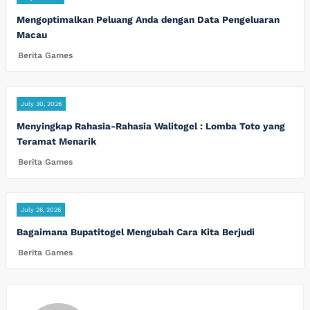
Mengoptimalkan Peluang Anda dengan Data Pengeluaran
Macau
Berita Games
July 30, 2026
Menyingkap Rahasia-Rahasia Walitogel : Lomba Toto yang
Teramat Menarik
Berita Games
July 26, 2026
Bagaimana Bupatitogel Mengubah Cara Kita Berjudi
Berita Games