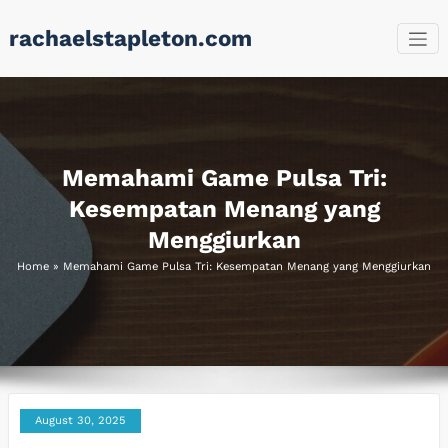
Skip
rachaelstapleton.com
to
content
Memahami Game Pulsa Tri:
Kesempatan Menang yang
Menggiurkan
Home
»
Memahami Game Pulsa Tri: Kesempatan Menang yang Menggiurkan
August 30, 2025