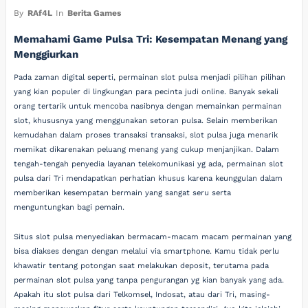
By
RAf4L
In
Berita Games
Memahami Game Pulsa Tri: Kesempatan Menang yang
Menggiurkan
Pada zaman digital seperti, permainan slot pulsa menjadi pilihan pilihan
yang kian populer di lingkungan para pecinta judi online. Banyak sekali
orang tertarik untuk mencoba nasibnya dengan memainkan permainan
slot, khususnya yang menggunakan setoran pulsa. Selain memberikan
kemudahan dalam proses transaksi transaksi, slot pulsa juga menarik
memikat dikarenakan peluang menang yang cukup menjanjikan. Dalam
tengah-tengah penyedia layanan telekomunikasi yg ada, permainan slot
pulsa dari Tri mendapatkan perhatian khusus karena keunggulan dalam
memberikan kesempatan bermain yang sangat seru serta
menguntungkan bagi pemain.
Situs slot pulsa menyediakan bermacam-macam macam permainan yang
bisa diakses dengan dengan melalui via smartphone. Kamu tidak perlu
khawatir tentang potongan saat melakukan deposit, terutama pada
permainan slot pulsa yang tanpa pengurangan yg kian banyak yang ada.
Apakah itu slot pulsa dari Telkomsel, Indosat, atau dari Tri, masing-