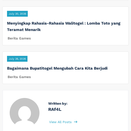
July 30, 2026
Menyingkap Rahasia-Rahasia Walitogel : Lomba Toto yang
Teramat Menarik
Berita Games
July 26, 2026
Bagaimana Bupatitogel Mengubah Cara Kita Berjudi
Berita Games
Written by:
RAf4L
View All Posts