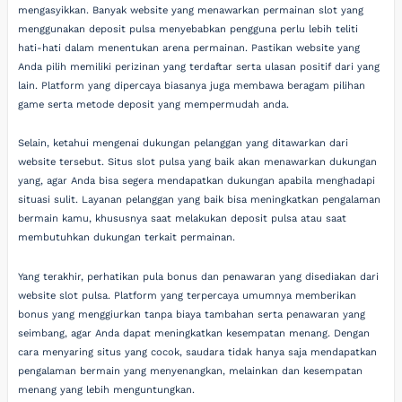
mengasyikkan. Banyak website yang menawarkan permainan slot yang
menggunakan deposit pulsa menyebabkan pengguna perlu lebih teliti
hati-hati dalam menentukan arena permainan. Pastikan website yang
Anda pilih memiliki perizinan yang terdaftar serta ulasan positif dari yang
lain. Platform yang dipercaya biasanya juga membawa beragam pilihan
game serta metode deposit yang mempermudah anda.
Selain, ketahui mengenai dukungan pelanggan yang ditawarkan dari
website tersebut. Situs slot pulsa yang baik akan menawarkan dukungan
yang, agar Anda bisa segera mendapatkan dukungan apabila menghadapi
situasi sulit. Layanan pelanggan yang baik bisa meningkatkan pengalaman
bermain kamu, khususnya saat melakukan deposit pulsa atau saat
membutuhkan dukungan terkait permainan.
Yang terakhir, perhatikan pula bonus dan penawaran yang disediakan dari
website slot pulsa. Platform yang terpercaya umumnya memberikan
bonus yang menggiurkan tanpa biaya tambahan serta penawaran yang
seimbang, agar Anda dapat meningkatkan kesempatan menang. Dengan
cara menyaring situs yang cocok, saudara tidak hanya saja mendapatkan
pengalaman bermain yang menyenangkan, melainkan dan kesempatan
menang yang lebih menguntungkan.