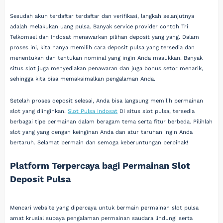
Sesudah akun terdaftar terdaftar dan verifikasi, langkah selanjutnya
adalah melakukan uang pulsa. Banyak service provider contoh Tri
Telkomsel dan Indosat menawarkan pilihan deposit yang yang. Dalam
proses ini, kita hanya memilih cara deposit pulsa yang tersedia dan
menentukan dan tentukan nominal yang ingin Anda masukkan. Banyak
situs slot juga menyediakan penawaran dan juga bonus setor menarik,
sehingga kita bisa memaksimalkan pengalaman Anda.
Setelah proses deposit selesai, Anda bisa langsung memilih permainan
slot yang diinginkan.
Slot Pulsa Indosat
Di situs slot pulsa, tersedia
berbagai tipe permainan dalam beragam tema serta fitur berbeda. Pilihlah
slot yang yang dengan keinginan Anda dan atur taruhan ingin Anda
bertaruh. Selamat bermain dan semoga keberuntungan berpihak!
Platform Terpercaya bagi Permainan Slot
Deposit Pulsa
Mencari website yang dipercaya untuk bermain permainan slot pulsa
amat krusial supaya pengalaman permainan saudara lindungi serta