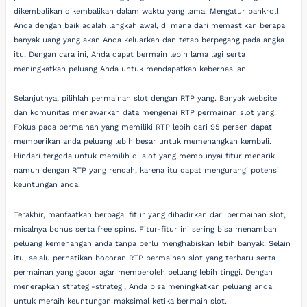
dikembalikan dikembalikan dalam waktu yang lama. Mengatur bankroll
Anda dengan baik adalah langkah awal, di mana dari memastikan berapa
banyak uang yang akan Anda keluarkan dan tetap berpegang pada angka
itu. Dengan cara ini, Anda dapat bermain lebih lama lagi serta
meningkatkan peluang Anda untuk mendapatkan keberhasilan.
Selanjutnya, pilihlah permainan slot dengan RTP yang. Banyak website
dan komunitas menawarkan data mengenai RTP permainan slot yang.
Fokus pada permainan yang memiliki RTP lebih dari 95 persen dapat
memberikan anda peluang lebih besar untuk memenangkan kembali.
Hindari tergoda untuk memilih di slot yang mempunyai fitur menarik
namun dengan RTP yang rendah, karena itu dapat mengurangi potensi
keuntungan anda.
Terakhir, manfaatkan berbagai fitur yang dihadirkan dari permainan slot,
misalnya bonus serta free spins. Fitur-fitur ini sering bisa menambah
peluang kemenangan anda tanpa perlu menghabiskan lebih banyak. Selain
itu, selalu perhatikan bocoran RTP permainan slot yang terbaru serta
permainan yang gacor agar memperoleh peluang lebih tinggi. Dengan
menerapkan strategi-strategi, Anda bisa meningkatkan peluang anda
untuk meraih keuntungan maksimal ketika bermain slot.