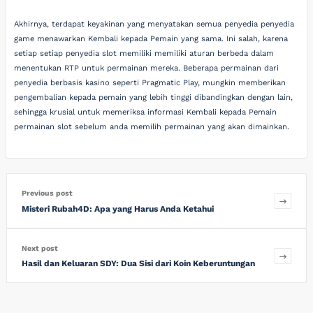
Akhirnya, terdapat keyakinan yang menyatakan semua penyedia penyedia
game menawarkan Kembali kepada Pemain yang sama. Ini salah, karena
setiap setiap penyedia slot memiliki memiliki aturan berbeda dalam
menentukan RTP untuk permainan mereka. Beberapa permainan dari
penyedia berbasis kasino seperti Pragmatic Play, mungkin memberikan
pengembalian kepada pemain yang lebih tinggi dibandingkan dengan lain,
sehingga krusial untuk memeriksa informasi Kembali kepada Pemain
permainan slot sebelum anda memilih permainan yang akan dimainkan.
Previous post
Misteri Rubah4D: Apa yang Harus Anda Ketahui
Next post
Hasil dan Keluaran SDY: Dua Sisi dari Koin Keberuntungan