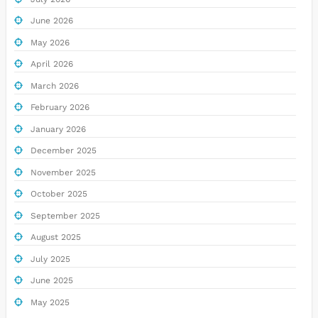
June 2026
May 2026
April 2026
March 2026
February 2026
January 2026
December 2025
November 2025
October 2025
September 2025
August 2025
July 2025
June 2025
May 2025