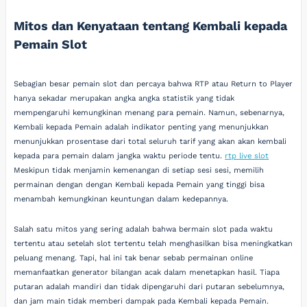
Mitos dan Kenyataan tentang Kembali kepada
Pemain Slot
Sebagian besar pemain slot dan percaya bahwa RTP atau Return to Player
hanya sekadar merupakan angka angka statistik yang tidak
mempengaruhi kemungkinan menang para pemain. Namun, sebenarnya,
Kembali kepada Pemain adalah indikator penting yang menunjukkan
menunjukkan prosentase dari total seluruh tarif yang akan akan kembali
kepada para pemain dalam jangka waktu periode tentu.
rtp live slot
Meskipun tidak menjamin kemenangan di setiap sesi sesi, memilih
permainan dengan dengan Kembali kepada Pemain yang tinggi bisa
menambah kemungkinan keuntungan dalam kedepannya.
Salah satu mitos yang sering adalah bahwa bermain slot pada waktu
tertentu atau setelah slot tertentu telah menghasilkan bisa meningkatkan
peluang menang. Tapi, hal ini tak benar sebab permainan online
memanfaatkan generator bilangan acak dalam menetapkan hasil. Tiapa
putaran adalah mandiri dan tidak dipengaruhi dari putaran sebelumnya,
dan jam main tidak memberi dampak pada Kembali kepada Pemain.