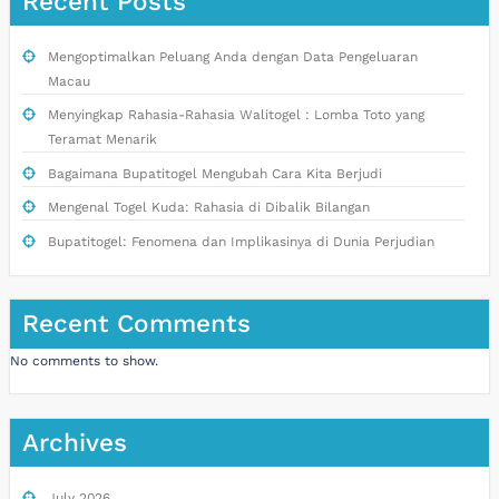
Recent Posts
Mengoptimalkan Peluang Anda dengan Data Pengeluaran
Macau
Menyingkap Rahasia-Rahasia Walitogel : Lomba Toto yang
Teramat Menarik
Bagaimana Bupatitogel Mengubah Cara Kita Berjudi
Mengenal Togel Kuda: Rahasia di Dibalik Bilangan
Bupatitogel: Fenomena dan Implikasinya di Dunia Perjudian
Recent Comments
No comments to show.
Archives
July 2026