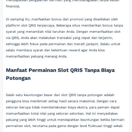
mendapatkan pengalaman bermain yang membahagiakan tanpa beban
finansial.
Di samping itu, manfaatkan bonus dan promosi yang disediakan oleh
platform slot QRIS terpercaya. Beberapa situs memberikan bonus tanpa
syarat yang menambah nilai taruhan Anda. Dengan memanfaatkan slot
via QRIS, Anda akan melakukan transaksi yang cepat dan terjamin,
sehingga lebih fokus pada permainan dan meraih jackpot. Selalu untuk
selalu membaca syarat dan ketentuan reward agar Anda bisa
memanfaatkan peluang menang Anda.
Manfaat Permainan Slot QRIS Tanpa Biaya
Potongan
Salah satu keuntungan besar dari slot QRIS tanpa potongan adalah
pengguna bisa menikmati setiap hasil secara maksimal. Dengan cara
setoran berupa tidak memberlakukan biaya ekstra, para pemain dapat
memanfaatkan total nilai yang setoran setorkan. Hal ini menyediakan
peluang yang lebih tinggi untuk mendapatkan keuntungan ketika bermain
permainan slot, terutama pada game dengan level fluktuasi tinggi sekali.