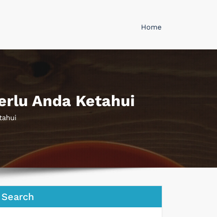
Home
erlu Anda Ketahui
tahui
Search