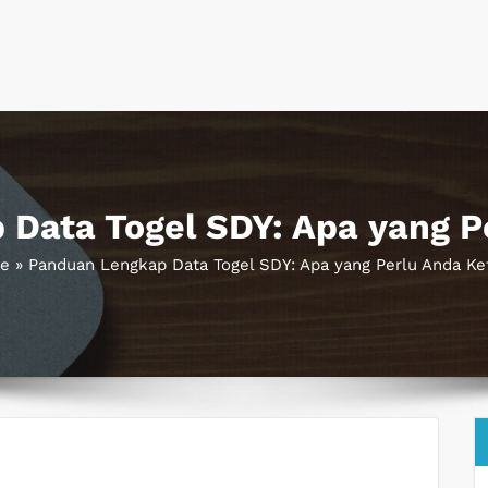
Data Togel SDY: Apa yang P
e
»
Panduan Lengkap Data Togel SDY: Apa yang Perlu Anda Ke