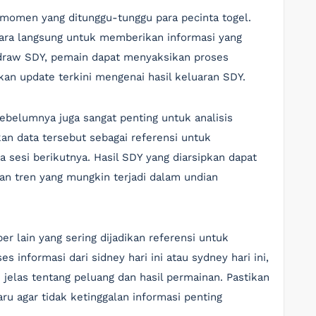
 momen yang ditunggu-tunggu para pecinta togel.
ecara langsung untuk memberikan informasi yang
 draw SDY, pemain dapat menyaksikan proses
an update terkini mengenai hasil keluaran SDY.
ebelumnya juga sangat penting untuk analisis
n data tersebut sebagai referensi untuk
sesi berikutnya. Hasil SDY yang diarsipkan dapat
 tren yang mungkin terjadi dalam undian
r lain yang sering dijadikan referensi untuk
informasi dari sidney hari ini atau sydney hari ini,
jelas tentang peluang dan hasil permainan. Pastikan
u agar tidak ketinggalan informasi penting