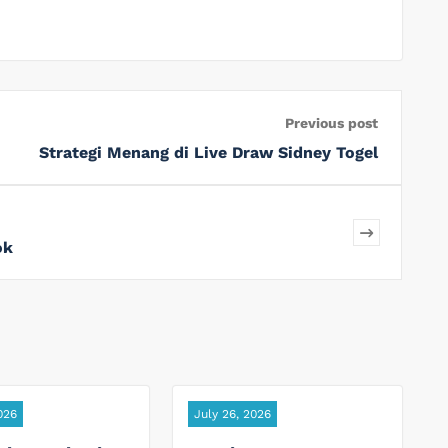
Previous post
Strategi Menang di Live Draw Sidney Togel
ok
026
July 26, 2026