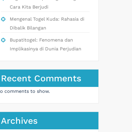
Cara Kita Berjudi
Mengenal Togel Kuda: Rahasia di
Dibalik Bilangan
Bupatitogel: Fenomena dan
Implikasinya di Dunia Perjudian
Recent Comments
o comments to show.
Archives