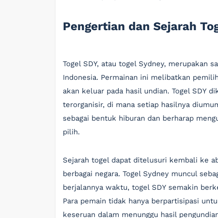
Pengertian dan Sejarah To
Togel SDY, atau togel Sydney, merupakan sa
Indonesia. Permainan ini melibatkan pemil
akan keluar pada hasil undian. Togel SDY di
terorganisir, di mana setiap hasilnya dium
sebagai bentuk hiburan dan berharap meng
pilih.
Sejarah togel dapat ditelusuri kembali ke 
berbagai negara. Togel Sydney muncul sebaga
berjalannya waktu, togel SDY semakin ber
Para pemain tidak hanya berpartisipasi unt
keseruan dalam menunggu hasil pengundian