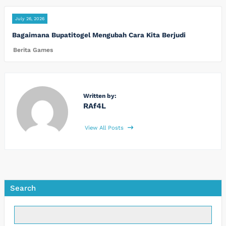
July 26, 2026
Bagaimana Bupatitogel Mengubah Cara Kita Berjudi
Berita Games
Written by:
RAf4L
View All Posts
Search