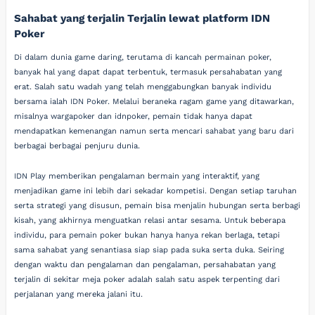
Sahabat yang terjalin Terjalin lewat platform IDN
Poker
Di dalam dunia game daring, terutama di kancah permainan poker,
banyak hal yang dapat dapat terbentuk, termasuk persahabatan yang
erat. Salah satu wadah yang telah menggabungkan banyak individu
bersama ialah IDN Poker. Melalui beraneka ragam game yang ditawarkan,
misalnya wargapoker dan idnpoker, pemain tidak hanya dapat
mendapatkan kemenangan namun serta mencari sahabat yang baru dari
berbagai berbagai penjuru dunia.
IDN Play memberikan pengalaman bermain yang interaktif, yang
menjadikan game ini lebih dari sekadar kompetisi. Dengan setiap taruhan
serta strategi yang disusun, pemain bisa menjalin hubungan serta berbagi
kisah, yang akhirnya menguatkan relasi antar sesama. Untuk beberapa
individu, para pemain poker bukan hanya hanya rekan berlaga, tetapi
sama sahabat yang senantiasa siap siap pada suka serta duka. Seiring
dengan waktu dan pengalaman dan pengalaman, persahabatan yang
terjalin di sekitar meja poker adalah salah satu aspek terpenting dari
perjalanan yang mereka jalani itu.