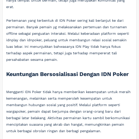
hanya tempat untuk bermain, tetapi juga merupakan komunitas yang
erat.
Pertemanan yang terbentuk di IDN Poker sering kali berlanjut ke dari
permainan. Banyak pemain yg melaksanakan pertemuan dan turnamen
offline sebagai penguatan interaksi. Melalui keberadaan platform seperti
idnplay dan idnpoker, peluang untuk membangun relasi sosial semakin
luas lebar. Ini menunjukkan bahwasanya IDN Play tidak hanya fokus
terhadap aspek permainan, tetapi juga terhadap mempererat tali
persahabatan sesama pemain.
Keuntungan Bersosialisasi Dengan IDN Poker
Mengganti IDN Poker tidak hanya memberikan kesempatan untuk meraih
kemenangan, melainkan serta memperoleh kesempatan untuk
membangun hubungan sosial yang positif. Melalui platform seperti
wargapoker, pemain dapat berjumpa dengan orang-orang baru dari
berbagai latar belakang. Aktivitas permainan kartu sambil berkomunikasi
menciptakan suasana yang akrab dan hangat, memungkinkan pemain
untuk berbagai obrolan ringan dan berbagi pengalaman.